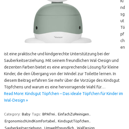
Ki
nd
sg
ut
Tö
pf
ch
en
ist eine praktische und kindgerechte Unterstützung bei der
Sauberkeitserziehung. Mit seinem freundlichen Wal-Design und
dezenten Farben bietet es eine ansprechende Lösung für kleine
Kinder, die den Übergang von der Windel zur Toilette lernen. In
diesem Beitrag erfahren Sie mehr über die Vorzüge des Kindsgut
Töpfchens und warum es eine hervorragende Wahl für…
Read More: Kindsgut Töpfchen – Das ideale Töpfchen für Kinder im
Wal-Design »
Category:
Baby
Tags:
BPAfrei
,
EinfachZuReinigen
,
ErgonomischUndKomfortabel
,
KindsgutTöpfchen
,
Sauberkeitserziehung
,
Umweltfreundlich
,
WalDesign