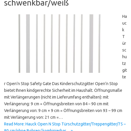
schwenkbar/weiß
Ha
uc
k
T
ür
sc
hu
tz
git
te
r Open’n Stop Safety Gate Das Kinderschutzgitter Open’n Stop
bietet Ihnen kindgerechte Sicherheit im Haushalt. Öffnungsmaße
mit Verlängerungen (nicht im Lieferumfang enthalten): mit
Verlängerung: 9 cm = Öffnungsbreiten von 84 – 90 cm mit
Verlängerung von: 9 cm + 9 cm = Öffnungsbreiten von 93 – 99 cm
mit Verlängerung von: 21 cm =…
Read More: Hauck Open N Stop Türschutzgitter/Treppengitter/75 –
80 cm/ohne Bohren/ kombinierbar… »