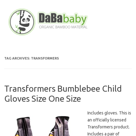
Skip
to
content
TAG ARCHIVES:
TRANSFORMERS
Transformers Bumblebee Child
Gloves Size One Size
Includes gloves. This is
an officially licensed
Transformers product.
Includes a pair of