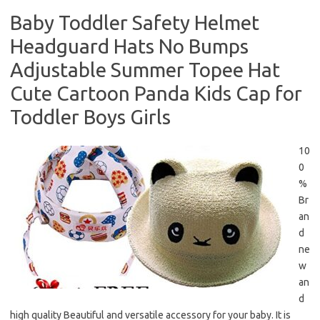
Baby Toddler Safety Helmet
Headguard Hats No Bumps
Adjustable Summer Topee Hat
Cute Cartoon Panda Kids Cap for
Toddler Boys Girls
10
0
%
Br
an
d
ne
w
an
d
high quality Beautiful and versatile accessory for your baby. It is