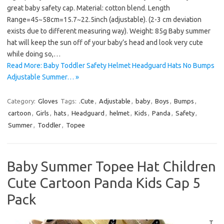
great baby safety cap. Material: cotton blend. Length
Range=45~58cm=15.7~22.5inch (adjustable). (2-3 cm deviation
exists due to different measuring way). Weight: 85g Baby summer
hat will keep the sun off of your baby’s head and look very cute
while doing so,…
Read More: Baby Toddler Safety Helmet Headguard Hats No Bumps
Adjustable Summer… »
Category:
Gloves
Tags:
.Cute
,
Adjustable
,
baby
,
Boys
,
Bumps
,
cartoon
,
Girls
,
hats
,
Headguard
,
helmet
,
Kids
,
Panda
,
Safety
,
Summer
,
Toddler
,
Topee
Baby Summer Topee Hat Children
Cute Cartoon Panda Kids Cap 5
Pack
T