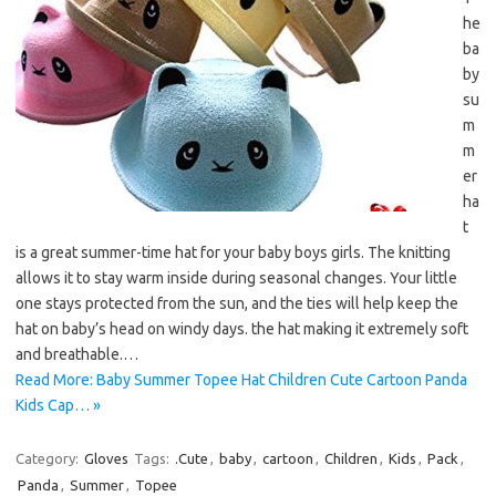
he
ba
by
su
m
m
er
ha
t
is a great summer-time hat for your baby boys girls. The knitting
allows it to stay warm inside during seasonal changes. Your little
one stays protected from the sun, and the ties will help keep the
hat on baby’s head on windy days. the hat making it extremely soft
and breathable.…
Read More: Baby Summer Topee Hat Children Cute Cartoon Panda
Kids Cap… »
Category:
Gloves
Tags:
.Cute
,
baby
,
cartoon
,
Children
,
Kids
,
Pack
,
Panda
,
Summer
,
Topee