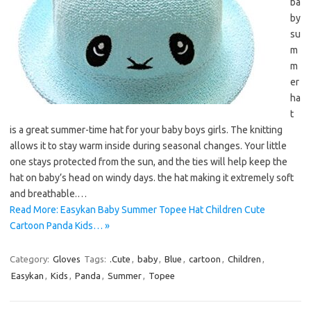
ba
by
su
m
m
er
ha
t
is a great summer-time hat for your baby boys girls. The knitting
allows it to stay warm inside during seasonal changes. Your little
one stays protected from the sun, and the ties will help keep the
hat on baby’s head on windy days. the hat making it extremely soft
and breathable.…
Read More: Easykan Baby Summer Topee Hat Children Cute
Cartoon Panda Kids… »
Category:
Gloves
Tags:
.Cute
,
baby
,
Blue
,
cartoon
,
Children
,
Easykan
,
Kids
,
Panda
,
Summer
,
Topee