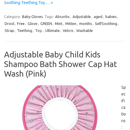
Soothing Teething Toy.… »
Category:
Baby Gloves
Tags:
Absorbs
,
Adjustable
,
aged
,
babies
,
Drool
,
Free
,
Glove
,
GREEN
,
Mint
,
Mitten
,
months
,
SelfSoothing
,
Strap
,
Teething
,
Toy.
,
Ultimate
,
Velcro
,
Washable
Adjustable Baby Child Kids
Shampoo Bath Shower Cap Hat
Wash (Pink)
Sp
ec
ifi
ca
tio
ns
: