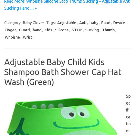
Read More: Whoishe Silicone Stop Thumb Sucking – Adjustable Anti
Sucking Hand… »
Category:
Baby Gloves
Tags:
Adjustable
,
Anti
,
baby
,
Band
,
Device
,
FInger
,
Guard
,
hand
,
Kids
,
Silicone
,
STOP
,
Sucking
,
Thumb
,
Whoishe
,
Wrist
Adjustable Baby Child Kids
Shampoo Bath Shower Cap Hat
Wash (Green)
Sp
ec
ifi
ca
tio
ns