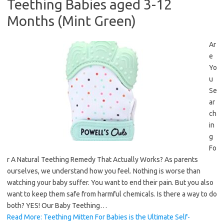
Teething Babies aged 3-12
Months (Mint Green)
Ar
e
Yo
u
Se
ar
ch
in
g
Fo
r A Natural Teething Remedy That Actually Works? As parents
ourselves, we understand how you feel. Nothing is worse than
watching your baby suffer. You want to end their pain. But you also
want to keep them safe from harmful chemicals. Is there a way to do
both? YES! Our Baby Teething…
Read More: Teething Mitten For Babies is the Ultimate Self-