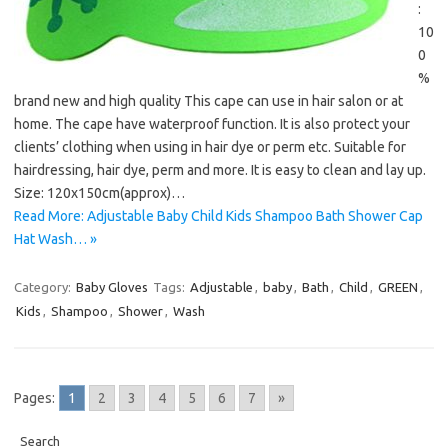
:
10
0
%
brand new and high quality This cape can use in hair salon or at
home. The cape have waterproof function. It is also protect your
clients’ clothing when using in hair dye or perm etc. Suitable for
hairdressing, hair dye, perm and more. It is easy to clean and lay up.
Size: 120x150cm(approx)…
Read More: Adjustable Baby Child Kids Shampoo Bath Shower Cap
Hat Wash… »
Category:
Baby Gloves
Tags:
Adjustable
,
baby
,
Bath
,
Child
,
GREEN
,
Kids
,
Shampoo
,
Shower
,
Wash
Pages:
1
2
3
4
5
6
7
»
Search