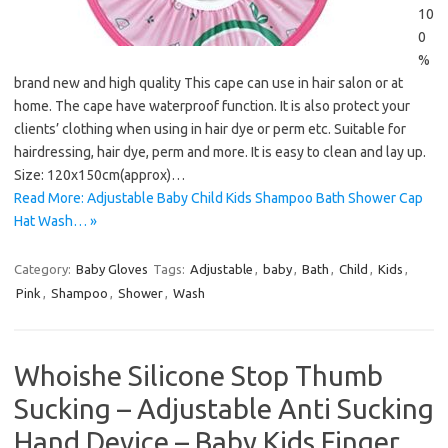
10
0
%
brand new and high quality This cape can use in hair salon or at
home. The cape have waterproof function. It is also protect your
clients’ clothing when using in hair dye or perm etc. Suitable for
hairdressing, hair dye, perm and more. It is easy to clean and lay up.
Size: 120x150cm(approx)…
Read More: Adjustable Baby Child Kids Shampoo Bath Shower Cap
Hat Wash… »
Category:
Baby Gloves
Tags:
Adjustable
,
baby
,
Bath
,
Child
,
Kids
,
Pink
,
Shampoo
,
Shower
,
Wash
Whoishe Silicone Stop Thumb
Sucking – Adjustable Anti Sucking
Hand Device – Baby Kids Finger