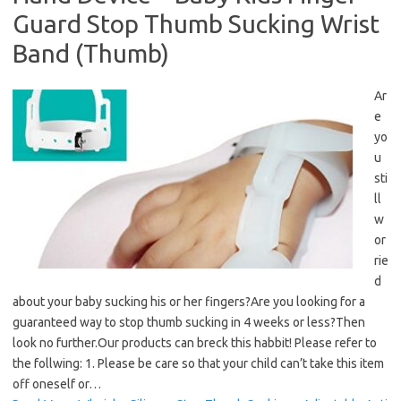
Guard Stop Thumb Sucking Wrist
Band (Thumb)
Ar
e
yo
u
sti
ll
w
or
rie
d
about your baby sucking his or her fingers?Are you looking for a
guaranteed way to stop thumb sucking in 4 weeks or less?Then
look no further.Our products can breck this habbit! Please refer to
the follwing: 1. Please be care so that your child can’t take this item
off oneself or…