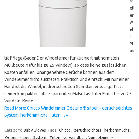
st
ell
er
w
el
t:
Pl
as
tik Pflege/BadenDer Windeleimer funktioniert mit normalen
Müllbeuteln (für bis zu 25 Windeln), so dass keine zusätzlichen
Kosten anfallen. Unangenehme Gerüche können aus dem
Windeleimer nicht austreten. Praktisch und einfach: Mit nur einer
Hand ist die Windel, in drei schnellen Schritten entsorgt. Trotz
seiner kompakten, platzsparenden Maße fasst der Eimer bis zu 25
Windeln. Keine…
Read More: Chicco Windeleimer Odour off, silber – geruchsdichtes
System, herkömmliche Tüten… »
Category:
Baby Gloves
Tags:
Chicco
,
geruchsdichtes
,
herkömmliche
,
Odour
,
silber
,
System
,
Tüten
,
verwendbar
,
Windeleimer*