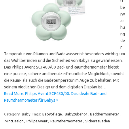
Ü
be
rw
ac
hu
ng
de
r
Temperatur von Räumen und Badewasser ist besonders wichtig, um
das Wohlbefinden und die Sicherheit von Babys zu gewährleisten.
Das Philips Avent SCF480/00 Bad- und Raumthermometer bietet
eine präzise, sichere und benutzerfreundliche Möglichkeit, sowohl
die Raum- als auch die Badetemperatur im Auge zu behalten. Mit
seinem niedlichen Design und dem digitalen Display ist…
Read More: Philips Avent SCF480/00: Das ideale Bad- und
Raumthermometer für Babys »
Category:
Baby
Tags:
Babypflege
,
Babyzubehör
,
Badthermometer
,
MintDesign
,
PhilipsAvent
,
Raumthermometer
,
SicheresBaden