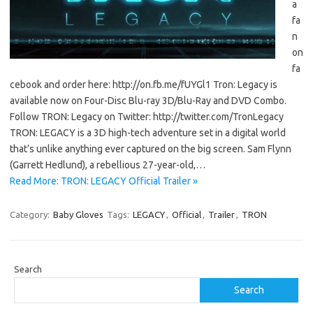
a
fa
n
on
fa
cebook and order here: http://on.fb.me/fUYGl1 Tron: Legacy is
available now on Four-Disc Blu-ray 3D/Blu-Ray and DVD Combo.
Follow TRON: Legacy on Twitter: http://twitter.com/TronLegacy
TRON: LEGACY is a 3D high-tech adventure set in a digital world
that’s unlike anything ever captured on the big screen. Sam Flynn
(Garrett Hedlund), a rebellious 27-year-old,…
Read More: TRON: LEGACY Official Trailer »
Category:
Baby Gloves
Tags:
LEGACY
,
Official
,
Trailer
,
TRON
Search
Search