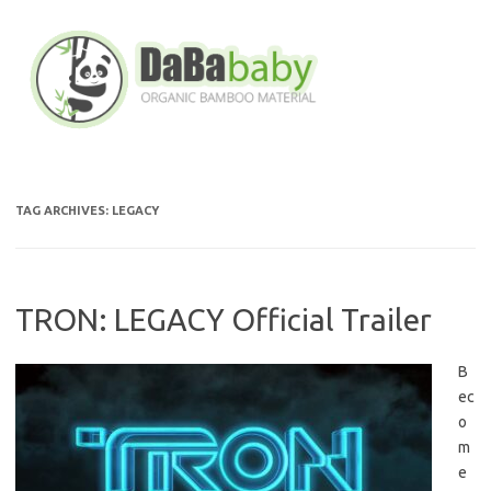
Skip
to
content
TAG ARCHIVES:
LEGACY
TRON: LEGACY Official Trailer
B
ec
o
m
e