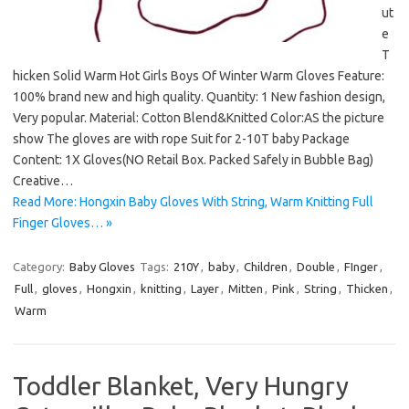
ut
e
T
hicken Solid Warm Hot Girls Boys Of Winter Warm Gloves Feature:
100% brand new and high quality. Quantity: 1 New fashion design,
Very popular. Material: Cotton Blend&Knitted Color:AS the picture
show The gloves are with rope Suit for 2-10T baby Package
Content: 1X Gloves(NO Retail Box. Packed Safely in Bubble Bag)
Creative…
Read More: Hongxin Baby Gloves With String, Warm Knitting Full
Finger Gloves… »
Category:
Baby Gloves
Tags:
210Y
,
baby
,
Children
,
Double
,
FInger
,
Full
,
gloves
,
Hongxin
,
knitting
,
Layer
,
Mitten
,
Pink
,
String
,
Thicken
,
Warm
Toddler Blanket, Very Hungry