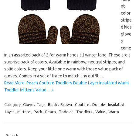
nt
color
stripe
d kids
glove
s
come
in an assorted pack of 2 for warm hands all winter long. These are a
surprise pack of colors. Available in rainbow, neutral stripes, and
solid colors. Keep your little one warm with these value pack of
gloves. Comes in a set of three to match any outfit.…
Read More: Peach Couture Toddlers Double Layer Insulated Warm
Toddler Mittens Value… »
Category:
Gloves
Tags:
Black
,
Brown
,
Couture
,
Double
,
Insulated
,
Layer
,
mittens
,
Pack
,
Peach
,
Toddler
,
Toddlers
,
Value
,
Warm
Search