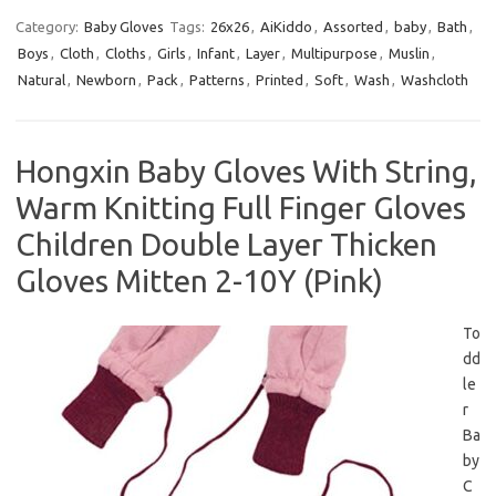
Category:
Baby Gloves
Tags:
26x26
,
AiKiddo
,
Assorted
,
baby
,
Bath
,
Boys
,
Cloth
,
Cloths
,
Girls
,
Infant
,
Layer
,
Multipurpose
,
Muslin
,
Natural
,
Newborn
,
Pack
,
Patterns
,
Printed
,
Soft
,
Wash
,
Washcloth
Hongxin Baby Gloves With String,
Warm Knitting Full Finger Gloves
Children Double Layer Thicken
Gloves Mitten 2-10Y (Pink)
To
dd
le
r
Ba
by
C