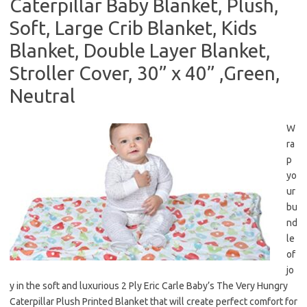
Caterpillar Baby Blanket, Plush,
Soft, Large Crib Blanket, Kids
Blanket, Double Layer Blanket,
Stroller Cover, 30” x 40” ,Green,
Neutral
W
ra
p
yo
ur
bu
nd
le
of
jo
y in the soft and luxurious 2 Ply Eric Carle Baby’s The Very Hungry
Caterpillar Plush Printed Blanket that will create perfect comfort for