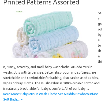
Printed Patterns Assorted
Sa
y
go
od
by
e
to
th
e
thi
n, flimsy, scratchy, and small baby washcloths! AiKiddo muslin
washcloths with larger size, better absorption and softness, are
stretchable and comfortable for bathing, also can be used as bibs,
wipes or burp cloths. The muslin fabric is 100% organic cotton and
is naturally breathable for baby’s comfort. All of our baby…
Read More: Baby Muslin Wash Cloths Set AiKiddo Newborn Infant
Soft Bath… »