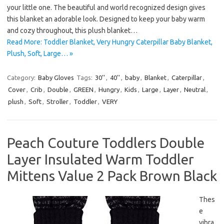
your little one. The beautiful and world recognized design gives
this blanket an adorable look. Designed to keep your baby warm
and cozy throughout, this plush blanket…
Read More: Toddler Blanket, Very Hungry Caterpillar Baby Blanket,
Plush, Soft, Large… »
Category:
Baby Gloves
Tags:
30''
,
40''
,
baby
,
Blanket
,
Caterpillar
,
Cover
,
Crib
,
Double
,
GREEN
,
Hungry
,
Kids
,
Large
,
Layer
,
Neutral
,
plush
,
Soft
,
Stroller
,
Toddler
,
VERY
Peach Couture Toddlers Double
Layer Insulated Warm Toddler
Mittens Value 2 Pack Brown Black
Thes
e
vibra