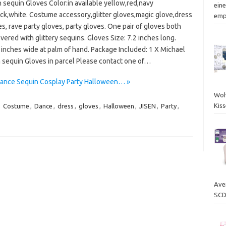
 sequin Gloves Color:in available yellow,red,navy
ein
ack,white. Costume accessory,glitter gloves,magic glove,dress
emp
s, rave party gloves, party gloves. One pair of gloves both
vered with glittery sequins. Gloves Size: 7.2 inches long.
 inches wide at palm of hand. Package Included: 1 X Michael
 sequin Gloves in parcel Please contact one of…
Dance Sequin Cosplay Party Halloween… »
Woh
Kis
,
Costume
,
Dance
,
dress
,
gloves
,
Halloween
,
JISEN
,
Party
,
Ave
SCD