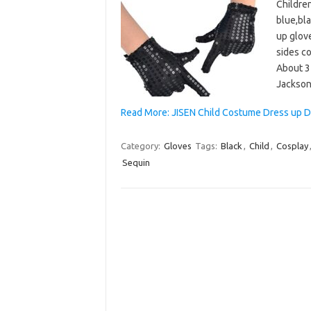
Children
blue,bl
up glove
sides co
About 3
Jackson
Read More: JISEN Child Costume Dress up 
Category:
Gloves
Tags:
Black
,
Child
,
Cosplay
Sequin