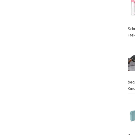
Sch
Fre
beq
Kin