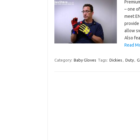
Premium
– one o
meet EN
provide 
allow s
Also fe
Read Mo
Category:
Baby Gloves
Tags:
Dickies
,
Duty
,
G