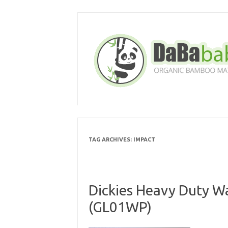
Skip
to
content
TAG ARCHIVES:
IMPACT
Dickies Heavy Duty W
(GL01WP)