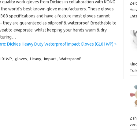
 quality work gloves from Dickies in collaboration with KONG
Zei
f the world’s best known glove manufacturers. These gloves
Her
388 specifications and have a feature most gloves cannot
Ent
– they are guaranteed as oilproof & waterproof. Breathable to
weat to evaporate, whilst keeping your hands warm & dry.
aturing…
re: Dickies Heavy Duty Waterproof Impact Gloves (GL01WP) »
L01WP
,
gloves
,
Heavy
,
Impact
,
Waterproof
Kin
Toil
Zah
ver