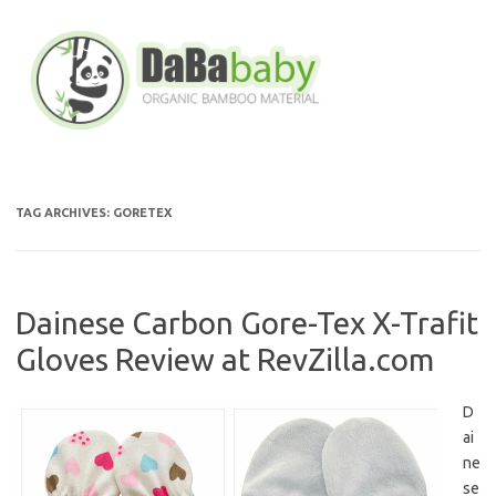
Skip
to
content
TAG ARCHIVES:
GORETEX
Dainese Carbon Gore-Tex X-Trafit
Gloves Review at RevZilla.com
D
ai
ne
se