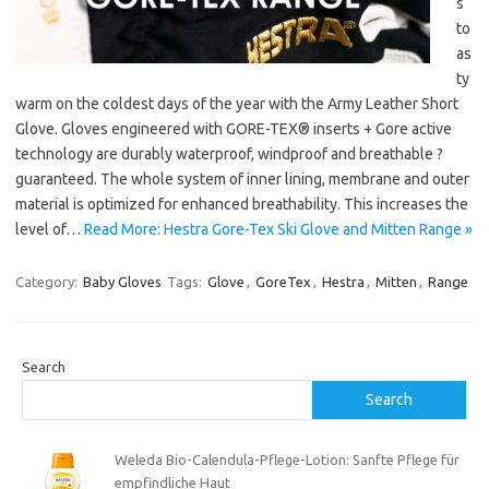
s
to
as
ty
warm on the coldest days of the year with the Army Leather Short
Glove. Gloves engineered with GORE-TEX® inserts + Gore active
technology are durably waterproof, windproof and breathable ?
guaranteed. The whole system of inner lining, membrane and outer
material is optimized for enhanced breathability. This increases the
level of…
Read More: Hestra Gore-Tex Ski Glove and Mitten Range »
Category:
Baby Gloves
Tags:
Glove
,
GoreTex
,
Hestra
,
Mitten
,
Range
Search
Search
Weleda Bio-Calendula-Pflege-Lotion: Sanfte Pflege für
empfindliche Haut