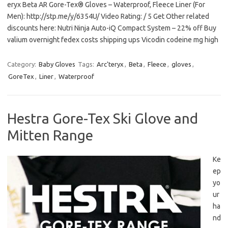
eryx Beta AR Gore-Tex® Gloves – Waterproof, Fleece Liner (For
Men): http://stp.me/y/6354U/ Video Rating: / 5 Get Other related
discounts here: Nutri Ninja Auto-iQ Compact System – 22% off Buy
valium overnight fedex costs shipping ups Vicodin codeine mg high
Category:
Baby Gloves
Tags:
Arc'teryx
,
Beta
,
Fleece
,
gloves
,
GoreTex
,
Liner
,
Waterproof
Hestra Gore-Tex Ski Glove and
Mitten Range
Ke
ep
yo
ur
ha
nd