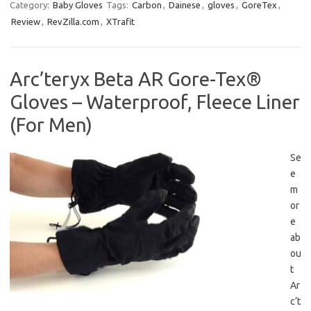
Category:
Baby Gloves
Tags:
Carbon
,
Dainese
,
gloves
,
GoreTex
,
Review
,
RevZilla.com
,
XTrafit
Arc’teryx Beta AR Gore-Tex®
Gloves – Waterproof, Fleece Liner
(For Men)
Se
e
m
or
e
ab
ou
t
Ar
c’t