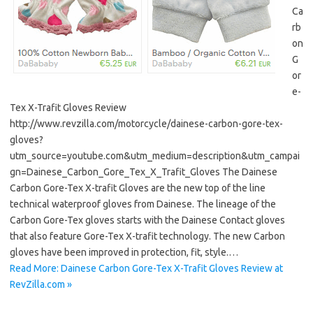
Ca
rb
on
G
or
e-
Tex X-Trafit Gloves Review
http://www.revzilla.com/motorcycle/dainese-carbon-gore-tex-
gloves?
utm_source=youtube.com&utm_medium=description&utm_campai
gn=Dainese_Carbon_Gore_Tex_X_Trafit_Gloves The Dainese
Carbon Gore-Tex X-trafit Gloves are the new top of the line
technical waterproof gloves from Dainese. The lineage of the
Carbon Gore-Tex gloves starts with the Dainese Contact gloves
that also feature Gore-Tex X-trafit technology. The new Carbon
gloves have been improved in protection, fit, style.…
Read More: Dainese Carbon Gore-Tex X-Trafit Gloves Review at
RevZilla.com »