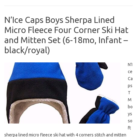
N’Ice Caps Boys Sherpa Lined
Micro Fleece Four Corner Ski Hat
and Mitten Set (6-18mo, Infant –
black/royal)
N’I
ce
Ca
ps
T
M
bo
ys
so
ft
sherpa lined micro fleece ski hat with 4 corners stitch and mitten