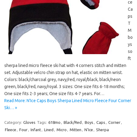
ce
Ca
ps
T
M
bo
ys
so
ft
sherpa lined micro fleece ski hat with 4 corners stitch and mitten
set. Adjustable velcro chin strap on hat, elastic on mitten wrist.
Colors: black/charcoal grey, navy/red, royal/black, black/neon
green, black/red, navy/royal. 3 sizes: One size fits 6-18 months;
One size fits 2-3 years; One size fits 4-7 years. For…
Read More: N’Ice Caps Boys Sherpa Lined Micro Fleece Four Corner
Ski… »
Category:
Gloves
Tags:
618mo
,
Black/Red
,
Boys
,
Caps
,
Corner
,
Fleece
,
Four
,
Infant
,
Lined
,
Micro
,
Mitten
,
N'Ice
,
Sherpa