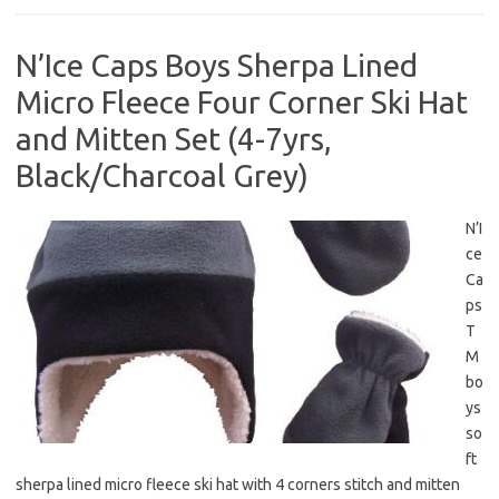
N’Ice Caps Boys Sherpa Lined
Micro Fleece Four Corner Ski Hat
and Mitten Set (4-7yrs,
Black/Charcoal Grey)
N’I
ce
Ca
ps
T
M
bo
ys
so
ft
sherpa lined micro fleece ski hat with 4 corners stitch and mitten