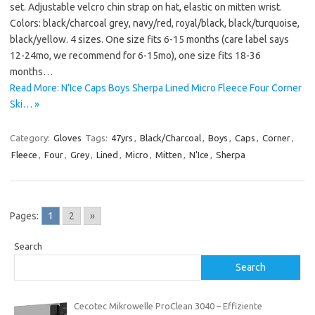
set. Adjustable velcro chin strap on hat, elastic on mitten wrist.
Colors: black/charcoal grey, navy/red, royal/black, black/turquoise,
black/yellow. 4 sizes. One size fits 6-15 months (care label says
12-24mo, we recommend for 6-15mo), one size fits 18-36
months…
Read More: N’Ice Caps Boys Sherpa Lined Micro Fleece Four Corner
Ski… »
Category:
Gloves
Tags:
47yrs
,
Black/Charcoal
,
Boys
,
Caps
,
Corner
,
Fleece
,
Four
,
Grey
,
Lined
,
Micro
,
Mitten
,
N'Ice
,
Sherpa
Pages:
1
2
»
Search
Search
Cecotec Mikrowelle ProClean 3040 – Effiziente