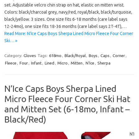
set. Adjustable velcro chin strap on hat, elastic on mitten wrist.
Colors: black/charcoal grey, navy/red, royal/black, black/turquoise,
black/yellow. 3 sizes. One size fits 6-18 months (care label says
12-24mo), one size fits 18-36 months (care label says 2T-4T),…
Read More: N’Ice Caps Boys Sherpa Lined Micro Fleece Four Corner
Ski… »
Category:
Gloves
Tags:
618mo
,
Black/Royal
,
Boys
,
Caps
,
Corner
,
Fleece
,
Four
,
Infant
,
Lined
,
Micro
,
Mitten
,
N'Ice
,
Sherpa
N’Ice Caps Boys Sherpa Lined
Micro Fleece Four Corner Ski Hat
and Mitten Set (6-18mo, Infant –
Black/Red)
N’I