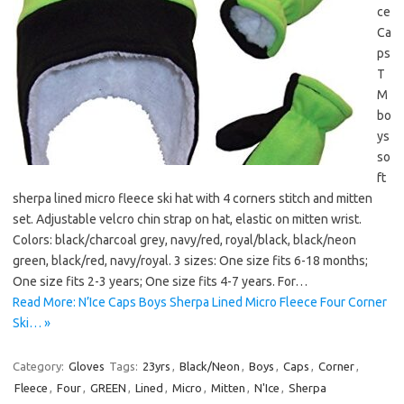
ce
Ca
ps
T
M
bo
ys
so
ft
sherpa lined micro fleece ski hat with 4 corners stitch and mitten
set. Adjustable velcro chin strap on hat, elastic on mitten wrist.
Colors: black/charcoal grey, navy/red, royal/black, black/neon
green, black/red, navy/royal. 3 sizes: One size fits 6-18 months;
One size fits 2-3 years; One size fits 4-7 years. For…
Read More: N’Ice Caps Boys Sherpa Lined Micro Fleece Four Corner
Ski… »
Category:
Gloves
Tags:
23yrs
,
Black/Neon
,
Boys
,
Caps
,
Corner
,
Fleece
,
Four
,
GREEN
,
Lined
,
Micro
,
Mitten
,
N'Ice
,
Sherpa