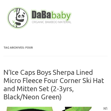
Skip
to
content
TAG ARCHIVES:
FOUR
N’Ice Caps Boys Sherpa Lined
Micro Fleece Four Corner Ski Hat
and Mitten Set (2-3yrs,
Black/Neon Green)
N’I