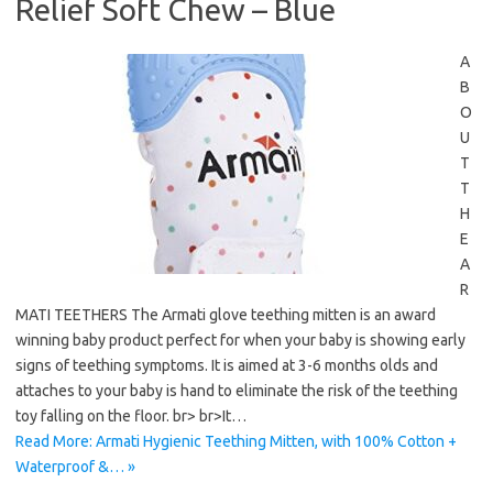
Relief Soft Chew – Blue
A
B
O
U
T
T
H
E
A
R
MATI TEETHERS The Armati glove teething mitten is an award
winning baby product perfect for when your baby is showing early
signs of teething symptoms. It is aimed at 3-6 months olds and
attaches to your baby is hand to eliminate the risk of the teething
toy falling on the floor. br> br>It…
Read More: Armati Hygienic Teething Mitten, with 100% Cotton +
Waterproof &… »