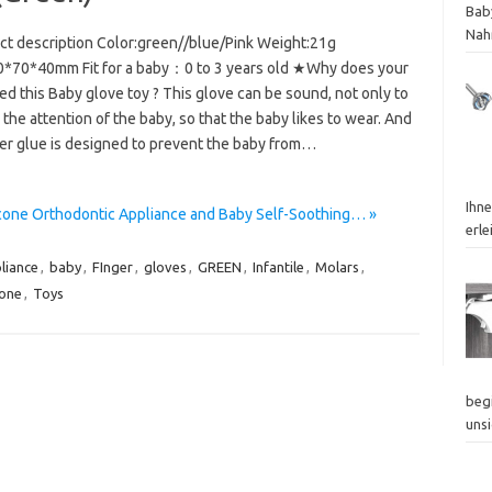
Bab
Nah
t description Color:green//blue/Pink Weight:21g
0*70*40mm Fit for a baby：0 to 3 years old ★Why does your
d this Baby glove toy ? This glove can be sound, not only to
 the attention of the baby, so that the baby likes to wear. And
ger glue is designed to prevent the baby from…
Ihn
icone Orthodontic Appliance and Baby Self-Soothing… »
erle
liance
,
baby
,
FInger
,
gloves
,
GREEN
,
Infantile
,
Molars
,
cone
,
Toys
beg
uns