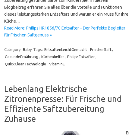
Zubereitung gesunder Säfte zum Kinderspiel. In diesem
Blogbeitrag erfahren Sie alles über die Vorteile und Funktionen
dieses leistungsstarken Entsafters und warum er ein Muss für Ihre
Küche…
Read More: Philips HR1856/70 Entsafter – Der Perfekte Begleiter
für Frischen Saftgenuss »
Category:
Baby
Tags:
EntsaftenLeichtGemacht
,
FrischerSaft
,
GesundeErnährung
,
Küchenhelfer
,
PhilipsEntsafter
,
QuickCleanTechnologie
,
VitaminE
Lebenlang Elektrische
Zitronenpresse: Für Frische und
Effiziente Saftzubereitung
Zuhause
Ei