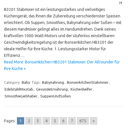
H
B3201 Stabmixer ist ein leistungsstarkes und vielseitiges
Küchengerät, das Ihnen die Zubereitung verschiedenster Speisen
erleichtert. Ob Suppen, Smoothies, Babynahrung oder Soßen – mit
diesem Handmixer gelingt alles im Handumdrehen. Dank seines
kraftvollen 1000-Watt-Motors und der stufenlos einstellbaren
Geschwindigkeitsregelung ist der Bonsenkitchen HB3201 der
ideale Helfer für Ihre Küche. 1. Leistungsstarker Motor für
Effizienz…
Read More: Bonsenkitchen HB3201 Stabmixer: Der Allrounder für
Ihre Küche »
Category:
Baby
Tags:
Babynahrung
,
BonsenkitchenStabmixer
,
EdelstahlMixstab
,
GesundeErnährung
,
Küchenhelfer
,
SmoothieLiebhaber
,
SuppenUndSoßen
Pages:
1
2
3
4
5
6
7
675
»