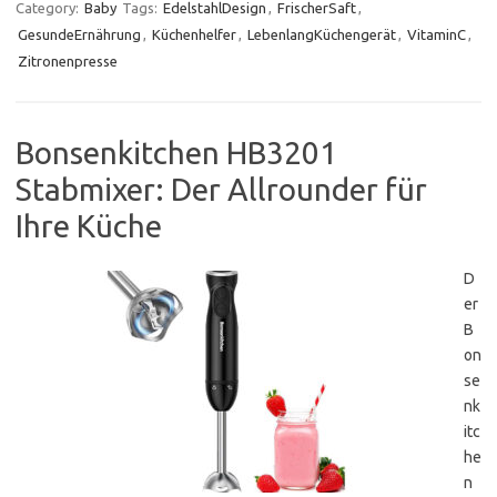
Category:
Baby
Tags:
EdelstahlDesign
,
FrischerSaft
,
GesundeErnährung
,
Küchenhelfer
,
LebenlangKüchengerät
,
VitaminC
,
Zitronenpresse
Bonsenkitchen HB3201
Stabmixer: Der Allrounder für
Ihre Küche
D
er
B
on
se
nk
itc
he
n