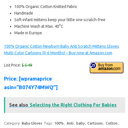
100% Organic Cotton Knitted Fabric
Handmade
Soft infant mittens keep your little one scratch-free
Machine Wash at Max. 40°C
Made in Europe
100% Organic Cotton Newborn Baby Anti Scratch Mittens Gloves
Multi-Color Cartoons (0-6 Months) – Buy now at Amazon.com
List Price:
$ 5.49
Price: [wpramaprice
asin=”B074Y74MWQ”]
See also
Selecting the Right Clothing For Babies
Category:
Baby Gloves
Tags:
100%
,
Anti
,
baby
,
Cartoons
,
Cotton
,