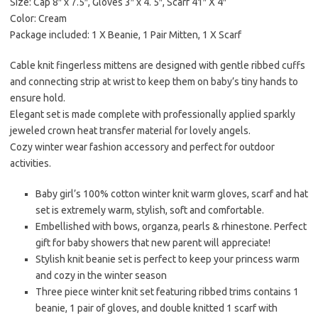
Size: Cap 8″ x 7.5″, Gloves 3″ x 4. 5″, Scarf 41″ X 4″
Color: Cream
Package included: 1 X Beanie, 1 Pair Mitten, 1 X Scarf
Cable knit fingerless mittens are designed with gentle ribbed cuffs
and connecting strip at wrist to keep them on baby’s tiny hands to
ensure hold.
Elegant set is made complete with professionally applied sparkly
jeweled crown heat transfer material for lovely angels.
Cozy winter wear fashion accessory and perfect for outdoor
activities.
Baby girl’s 100% cotton winter knit warm gloves, scarf and hat
set is extremely warm, stylish, soft and comfortable.
Embellished with bows, organza, pearls & rhinestone. Perfect
gift for baby showers that new parent will appreciate!
Stylish knit beanie set is perfect to keep your princess warm
and cozy in the winter season
Three piece winter knit set featuring ribbed trims contains 1
beanie, 1 pair of gloves, and double knitted 1 scarf with