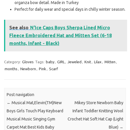
organza bow detail. Made in Turkey
Perfect for daily wear and special days in chilly winter season.
See also
N'Ice Caps Boys Sherpa Lined Micro
Fleece Embroidered Hat and Mitten Set (6-18
months, Infant - Black)
Category:
Gloves
Tags:
baby
,
GIRL
,
Jeweled
,
Knit
,
Lilax
,
Mitten
,
months
,
Newborn
,
Pink
,
Scarf
Post navigation
←
Musical Mat,Elevin(TM)New
Mikey Store Newborn Baby
Boys Girls Touch Play Keyboard
Infant Toddler Knitting Wool
Musical Music Singing Gym
Crochet Hat Soft Hat Cap (Light
Carpet Mat Best Kids Baby
Blue)
→