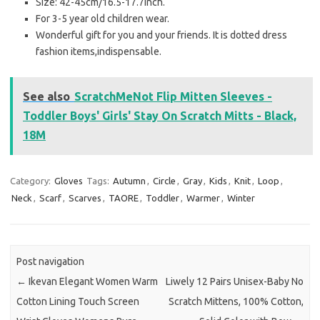
Size: 42-45cm/16.5-17.7inch.
For 3-5 year old children wear.
Wonderful gift for you and your friends. It is dotted dress
fashion items,indispensable.
See also
ScratchMeNot Flip Mitten Sleeves -
Toddler Boys' Girls' Stay On Scratch Mitts - Black,
18M
Category:
Gloves
Tags:
Autumn
,
Circle
,
Gray
,
Kids
,
Knit
,
Loop
,
Neck
,
Scarf
,
Scarves
,
TAORE
,
Toddler
,
Warmer
,
Winter
Post navigation
←
Ikevan Elegant Women Warm
Liwely 12 Pairs Unisex-Baby No
Cotton Lining Touch Screen
Scratch Mittens, 100% Cotton,