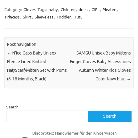
Category:
Gloves
Tags:
baby
,
Children
,
dress
,
GIRL
,
Pleated
,
Princess
,
Skirt
,
Sleeveless
,
Toddler
,
Tutu
Post navigation
←
N’Ice Caps Baby Unisex
SAMGU Unisex Baby Mittens
Fleece Lined Knitted
Finger Gloves Baby Accessories
Hat/Scarf/Mitten Set with Poms
Autumn Winter Kids Gloves
(6-18 Months, Black)
Color Navy blue
→
Search
Search
Diaoprotect Handwärmer für den Kinderwagen: