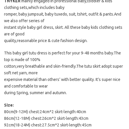
TNYKER
mainly engaged in professional baby,toddler & kids
clothing sets,which includes baby
romper, baby jumpsuit, baby tuxedo, suit, tshirt, outfit & pants.And
we also offer series of
instant style baby girl dress, skirt. All these baby kids clothing sets
are of good
quality,reasonable price & cute fashion design.
This baby girl tutu dress is perfect for your 9-48 months baby.The
top is made of 100%
cotton,very breathable and skin-friendly.The tutu skirt adopt super
soft net yarn, more
expensive material than others’ with better quality. It’s super nice
and comfortable to wear
during Spring, summer and autumn.
Size:
80cm(9-12M) chest:24cm*2 skirt-length:40cm
86cm(12-18M) chest:26cm*2 skirt-length:43cm
92cm(18-24M) chest:27.5cm*2 skirt-length:45cm