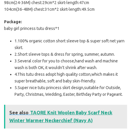
98cm(24-36M) chest:29cm*2 skirt-length:47cm
104cm(36-48M) chest:31cm*2 skirt-length:49.5cm
Package:
baby girl princess tutu dress*1
1.100% organic cotton short sleeve top & super soft net yarn
skirt.
2.Short sleeve tops & dress for spring, summer, autumn.
3.Several color for you to choose,hand wash and machine
wash is both OK, it wouldn’t shrink after wash.
4.This tutu dress adopt high quality cotton,which makes it
super breathable, soft and baby skin-friendly.
5.Super nice tutu princess skirt design,suitable for Outside,
Party, Christmas, Wedding, Easter, Birthday Party or Pageant.
See also
TAORE Knit Woolen Baby Scarf Neck
Winter Warmer Neckerchief (Navy A)