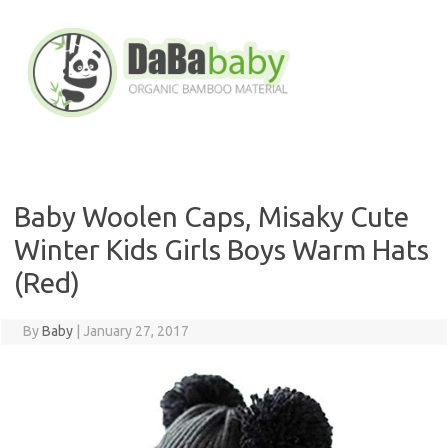
Skip
to
content
Baby Woolen Caps, Misaky Cute
Winter Kids Girls Boys Warm Hats
(Red)
By
Baby
|
January 27, 2017