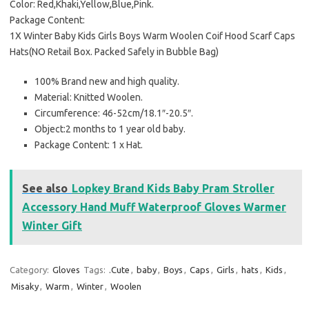
Color: Red,Khaki,Yellow,Blue,Pink.
Package Content:
1X Winter Baby Kids Girls Boys Warm Woolen Coif Hood Scarf Caps
Hats(NO Retail Box. Packed Safely in Bubble Bag)
100% Brand new and high quality.
Material: Knitted Woolen.
Circumference: 46-52cm/18.1″-20.5″.
Object:2 months to 1 year old baby.
Package Content: 1 x Hat.
See also
Lopkey Brand Kids Baby Pram Stroller
Accessory Hand Muff Waterproof Gloves Warmer
Winter Gift
Category:
Gloves
Tags:
.Cute
,
baby
,
Boys
,
Caps
,
Girls
,
hats
,
Kids
,
Misaky
,
Warm
,
Winter
,
Woolen