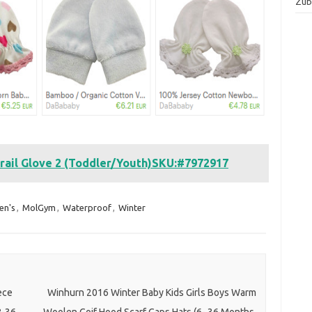
Zube
Trail Glove 2 (Toddler/Youth)SKU:#7972917
en's
,
MolGym
,
Waterproof
,
Winter
ece
Winhurn 2016 Winter Baby Kids Girls Boys Warm