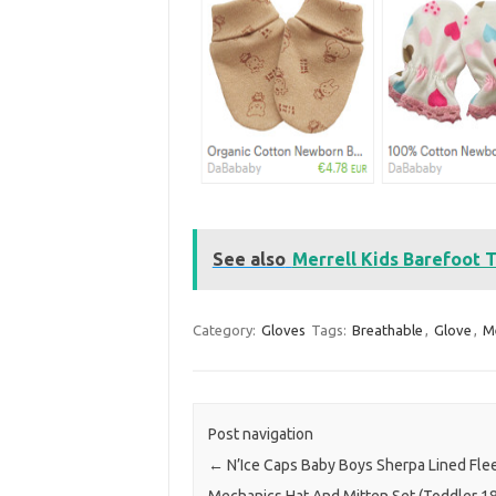
See also
Merrell Kids Barefoot 
Category:
Gloves
Tags:
Breathable
,
Glove
,
M
Post navigation
←
N’Ice Caps Baby Boys Sherpa Lined Fle