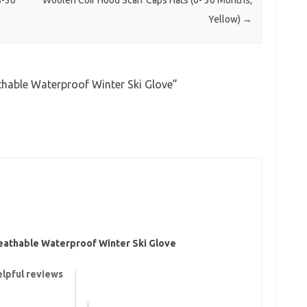
8-36
Woolen Coif Hood Scarf Caps Hats (6- 36 Months,
Yellow)
→
hable Waterproof Winter Ski Glove
”
athable Waterproof Winter Ski Glove
elpful reviews
|