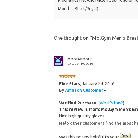
Mechanics Hat And Mitten Set (Toddler 1
Months, Black/Royal)
One thought on “
MolGym Men’s Breat
Anonymous
October 10, 2016
Five Stars
,
January 24, 2016
By
Amazon Customer
–
Verified Purchase
(
What’s this?
)
This review is from:
MolGym Men’s Bre
Nice high quality gloves
Help other customers find the most h
Was this review helpful to you?