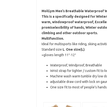
MolGym Men’s Breathable Waterproof Wi
This is a specifically designed for Winte
warm, windowproof waterproof, Excellent
promiselexibility of hands, Winter outdoo
climbing and other outdoor sports.
Multifunction.
Ideal for multisports like riding, skiing activit
Standard size
L
.
One size(L)
.
=gloves length 11″-12″
Waterproof, Windproof, Breathable
Wrist strap for tighter / custom fit to
Machine wash warm tumble dry low do
adjustable draw cord with lock on gaun
One size fit to most of people’s hands