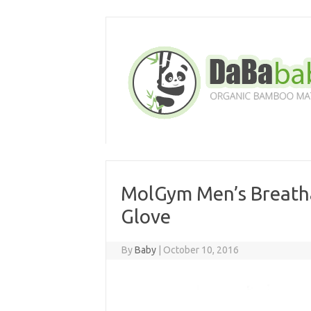
Skip
to
content
MolGym Men’s Breatha
Glove
By
Baby
|
October 10, 2016