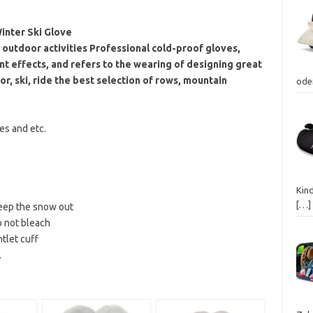
nter Ski Glove
r outdoor activities Professional cold-proof gloves,
 effects, and refers to the wearing of designing great
r, ski, ride the best selection of rows, mountain
ode
ies and etc.
Kin
[…]
 keep the snow out
 not bleach
tlet cuff
.