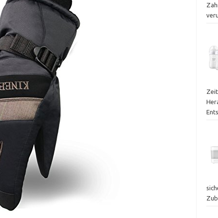
Zah
ver
Zei
Her
Ent
sich
Zub