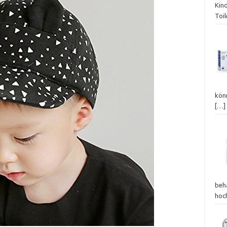
Kin
Toil
kön
[…]
beh
hoc