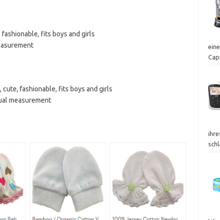
, fashionable, fits boys and girls
measurement
ein
Cap
, cute, fashionable, fits boys and girls
nual measurement
ihr
sch