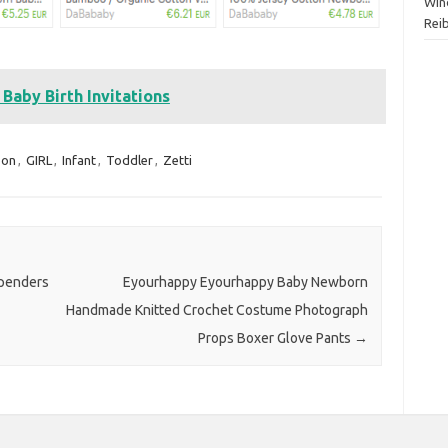
Wind
Rei
aby Birth Invitations
oon
,
GIRL
,
Infant
,
Toddler
,
Zetti
spenders
Eyourhappy Eyourhappy Baby Newborn
Handmade Knitted Crochet Costume Photograph
Props Boxer Glove Pants
→