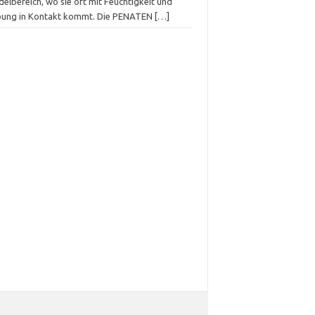
elbereich, wo sie oft mit Feuchtigkeit und
bung in Kontakt kommt. Die PENATEN
[…]