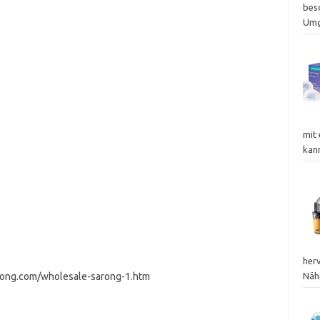
bes
Um
mit
kan
her
rong.com/wholesale-sarong-1.htm
Nähr