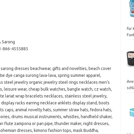
für
Fun
& Sarong
 1-866-4555885
 sarong dresses beachwear, gifts and novelties, beach cover
 tie dye canga surong lava-lava, spring summer apparel,
ihr
s steel jewelry organic jewelry steel rings necklaces men’s
sch
ss, leisure wear, cheap bulk watches, bangle watch, cz watch,
e lariat wrap bracelets necklaces, stainless steel jewelry,
 display racks earring necklace anklets display stand, boots
ats caps, animal novelty hats, summer straw hats, fedora hats,
sories, drums musical instruments, whistles, handheld shaker,
an flute zampona or pan pipe, thunder maker, night dresses,
 bohemian dresses, kimono fashion tops, mask Buddha,