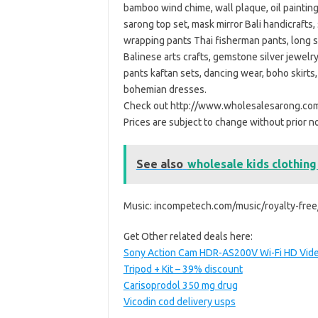
bamboo wind chime, wall plaque, oil painting,
sarong top set, mask mirror Bali handicrafts
wrapping pants Thai fisherman pants, long sk
Balinese arts crafts, gemstone silver jewelr
pants kaftan sets, dancing wear, boho skirts
bohemian dresses.
Check out http://www.wholesalesarong.com 
Prices are subject to change without prior no
See also
wholesale kids clothin
Music: incompetech.com/music/royalty-free
Get Other related deals here:
Sony Action Cam HDR-AS200V Wi-Fi HD Vide
Tripod + Kit – 39% discount
Carisoprodol 350 mg drug
Vicodin cod delivery usps