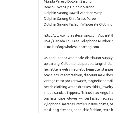
Mundu Pareau Dolphin Sarong
Beach Cover-Up Dolphin Sarong
Dolphin Sarong Hawaii Vacation Wrap
Dolphin Sarong Skirt Dress Pareo
Dolphin Sarong Fashion Wholesale Clothing
http://www.wholesalesarong.com Apparel 
USA / Canada Toll Free Telephone Number:
E-mail: info@wholesalesarong.com
US and Canada wholesale distributor supply
up sarong, Celtic mundu pareau, lungi dhoti,
hematite jewelry magnetic hematite, stainles
bracelets, resort fashion, discount maxi dre
vintage retro pocket watch, magnetic hematit
beach clothing wraps dresses skirts, jewelry
shoes sandals flippers, fishnet stockings, h
top hats, caps, gloves, winter fashion acces
xylophone, maracas, rattles, native drums, p
maxi long dresses, boho chic fashion, retro