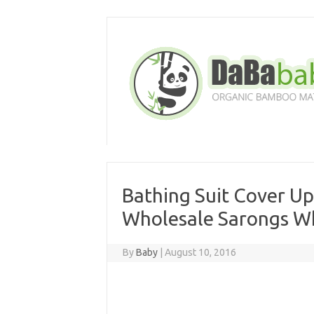
Skip
to
content
Bathing Suit Cover U
Wholesale Sarongs W
By
Baby
|
August 10, 2016