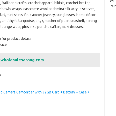
Wind
 Bali handicrafts, crochet apparel bikinis, crochet bra top,
Rei
, shawls wraps, cashmere wool pashmina silk acrylic scarves,
irt, mini skirts, faux amber jewelry, sunglasses, home décor
y, amethyst, turquoise, onyx, mother of pearl seashell, sarong
, lounge wear, plus size poncho caftan, maxi dresses,
for product details.
tice.
g wholesalesarong.com
/
o Camera Camcorder with 32GB Card + Battery + Case +