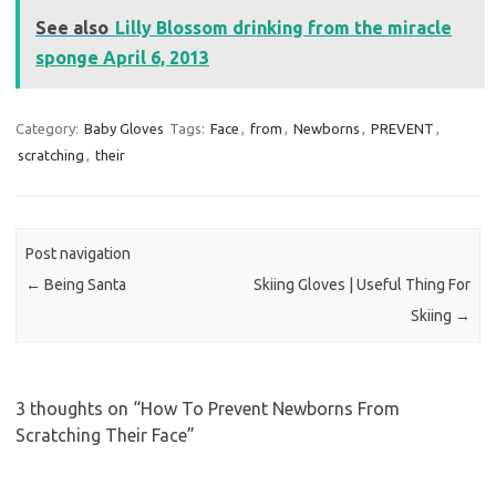
See also
Lilly Blossom drinking from the miracle
sponge April 6, 2013
Category:
Baby Gloves
Tags:
Face
,
from
,
Newborns
,
PREVENT
,
scratching
,
their
Post navigation
←
Being Santa
Skiing Gloves | Useful Thing For
Skiing
→
3 thoughts on “
How To Prevent Newborns From
Scratching Their Face
”