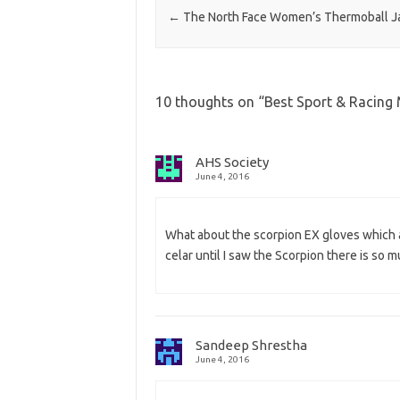
←
The North Face Women’s Thermoball J
10 thoughts on “
Best Sport & Racing
AHS Society
June 4, 2016
What about the scorpion EX gloves which a
celar until I saw the Scorpion there is so
Sandeep Shrestha
June 4, 2016