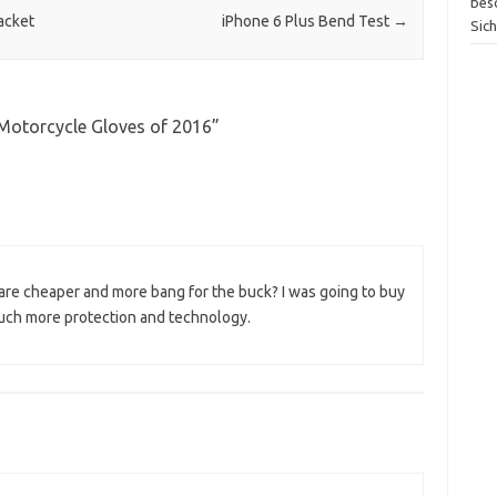
bes
acket
iPhone 6 Plus Bend Test
→
Sic
 Motorcycle Gloves of 2016
”
re cheaper and more bang for the buck? I was going to buy
 much more protection and technology.