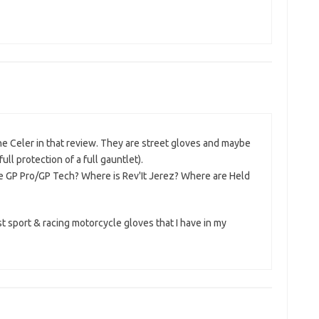
the Celer in that review. They are street gloves and maybe
ll protection of a full gauntlet).
e GP Pro/GP Tech? Where is Rev'It Jerez? Where are Held
t sport & racing motorcycle gloves that I have in my