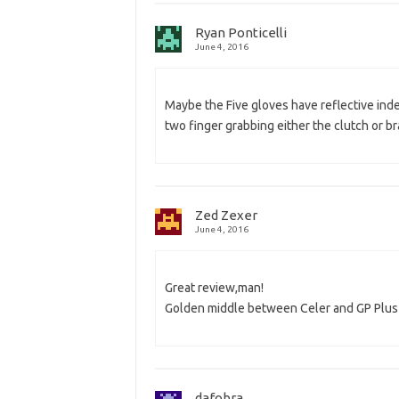
Ryan Ponticelli
June 4, 2016
Maybe the Five gloves have reflective ind
two finger grabbing either the clutch or br
Zed Zexer
June 4, 2016
Great review,man!
Golden middle between Celer and GP Plus 
dafobra