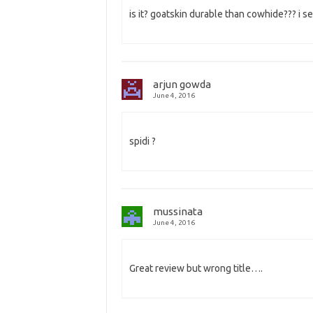
is it? goatskin durable than cowhide??? i ser
arjun gowda
June 4, 2016
spidi ?
mussinata
June 4, 2016
Great review but wrong title….