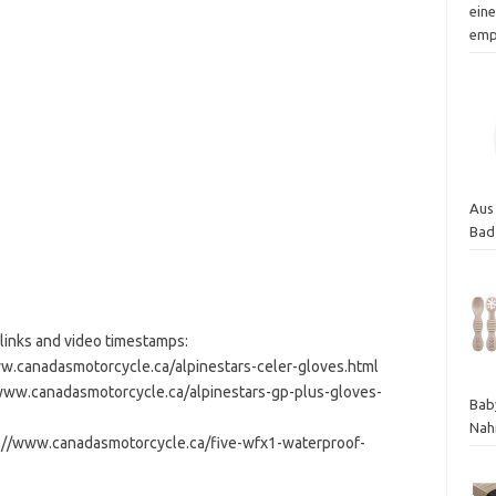
ein
emp
Aus
Bad
links and video timestamps:
www.canadasmotorcycle.ca/alpinestars-celer-gloves.html
//www.canadasmotorcycle.ca/alpinestars-gp-plus-gloves-
Bab
Nah
s://www.canadasmotorcycle.ca/five-wfx1-waterproof-