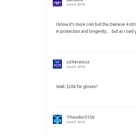
June 4, 2016
I know it's more coin but the Dainese 4 s
in protection and longevity… but as I said y
xzheroicxz
June 4, 2016
Wait. $200 for gloves?
Theodor5150
June 4, 2016