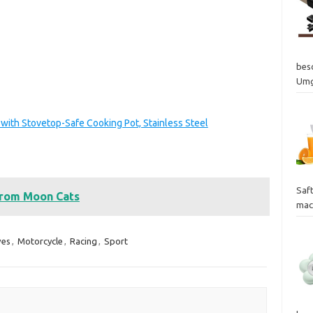
bes
Um
ith Stovetop-Safe Cooking Pot, Stainless Steel
Saf
from Moon Cats
mac
ves
,
Motorcycle
,
Racing
,
Sport