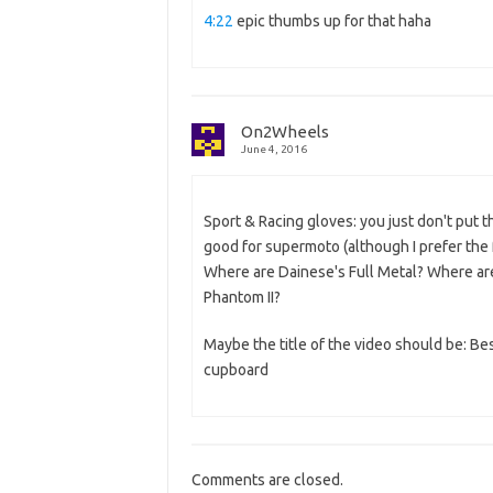
4:22
epic thumbs up for that haha
On2Wheels
June 4, 2016
Sport & Racing gloves: you just don't put 
good for supermoto (although I prefer the fu
Where are Dainese's Full Metal? Where ar
Phantom II?
Maybe the title of the video should be: Bes
cupboard
Comments are closed.