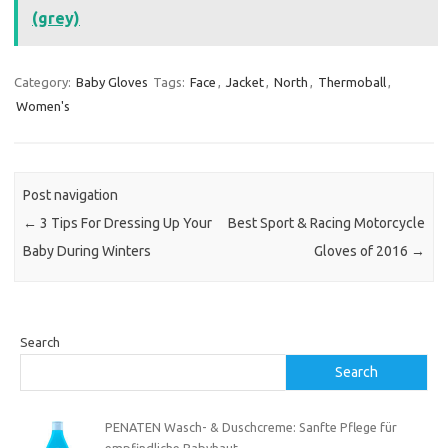
(grey)
Category:
Baby Gloves
Tags:
Face
,
Jacket
,
North
,
Thermoball
,
Women's
Post navigation
←
3 Tips For Dressing Up Your
Best Sport & Racing Motorcycle
Baby During Winters
Gloves of 2016
→
Search
Search
PENATEN Wasch- & Duschcreme: Sanfte Pflege für
empfindliche Babyhaut