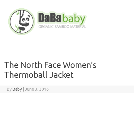
Skip
to
content
The North Face Women’s
Thermoball Jacket
By
Baby
|
June 3, 2016