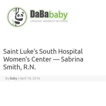
Skip
to
content
Saint Luke’s South Hospital
Women’s Center — Sabrina
Smith, R.N.
By
Baby
|
April 18, 2016