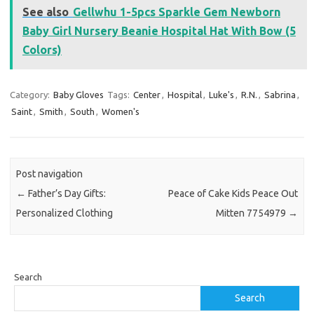
See also
Gellwhu 1-5pcs Sparkle Gem Newborn
Baby Girl Nursery Beanie Hospital Hat With Bow (5
Colors)
Category:
Baby Gloves
Tags:
Center
,
Hospital
,
Luke's
,
R.N.
,
Sabrina
,
Saint
,
Smith
,
South
,
Women's
Post navigation
←
Father’s Day Gifts:
Peace of Cake Kids Peace Out
Personalized Clothing
Mitten 7754979
→
Search
Search