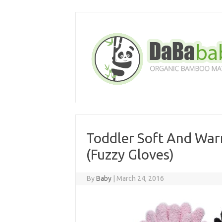
Skip
to
content
Toddler Soft And War
(Fuzzy Gloves)
By
Baby
|
March 24, 2016