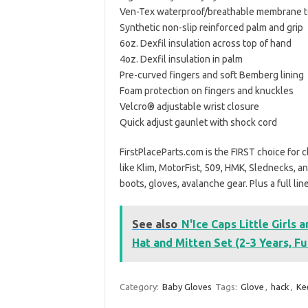
Ven-Tex waterproof/breathable membrane 
Synthetic non-slip reinforced palm and grip
6oz. Dexfil insulation across top of hand
4oz. Dexfil insulation in palm
Pre-curved fingers and soft Bemberg lining
Foam protection on fingers and knuckles
Velcro® adjustable wrist closure
Quick adjust gaunlet with shock cord
FirstPlaceParts.com is the FIRST choice for 
like Klim, MotorFist, 509, HMK, Slednecks, 
boots, gloves, avalanche gear. Plus a full lin
See also
N'Ice Caps Little Girls
Hat and Mitten Set (2-3 Years, 
Category:
Baby Gloves
Tags:
Glove
,
hack
,
Ke