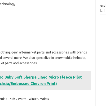
technology
und 
[…]
clothing, gear, aftermarket parts and accessories with brands
and several more. We also specialize in snowmobile helmets,
e of parts and accessories.
 and Baby Soft Sherpa Lined Micro Fleece Pilot
Fuchsia/Embossed Chevron Print)
eping
,
Kids
,
Warm
,
Winter
,
Wrists