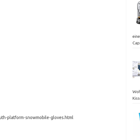
ein
Cap
Woh
Kis
outh-platform-snowmobile-gloves.html