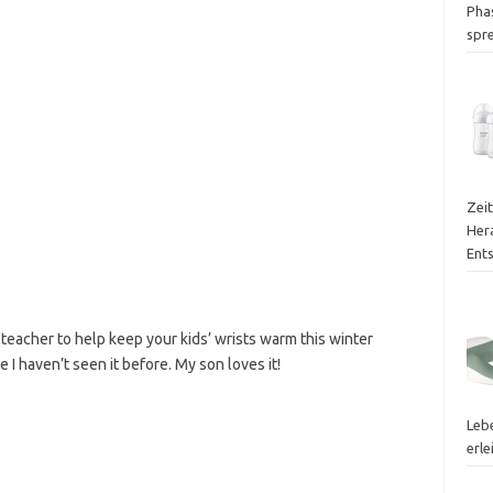
Phas
spr
Zei
Her
Ent
 teacher to help keep your kids’ wrists warm this winter
ve I haven’t seen it before. My son loves it!
Leb
erle