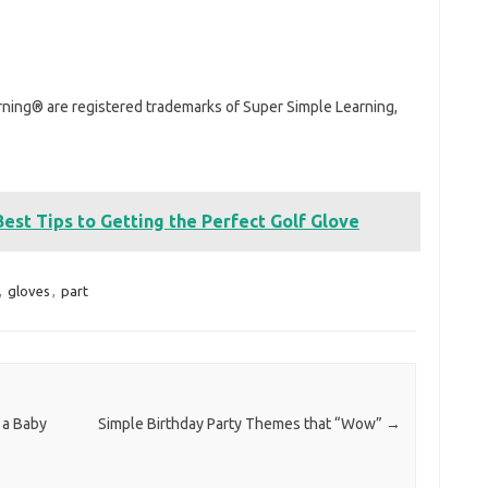
ing® are registered trademarks of Super Simple Learning,
Best Tips to Getting the Perfect Golf Glove
,
gloves
,
part
 a Baby
Simple Birthday Party Themes that “Wow”
→