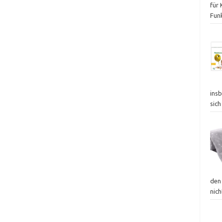
für
Fun
insb
sich
den
nich