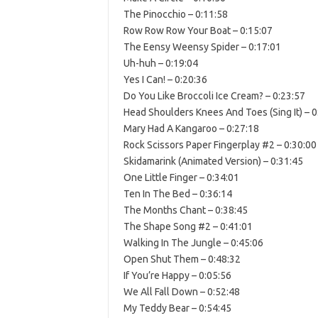
The Pinocchio – 0:11:58
Row Row Row Your Boat – 0:15:07
The Eensy Weensy Spider – 0:17:01
Uh-huh – 0:19:04
Yes I Can! – 0:20:36
Do You Like Broccoli Ice Cream? – 0:23:57
Head Shoulders Knees And Toes (Sing It) – 0
Mary Had A Kangaroo – 0:27:18
Rock Scissors Paper Fingerplay #2 – 0:30:00
Skidamarink (Animated Version) – 0:31:45
One Little Finger – 0:34:01
Ten In The Bed – 0:36:14
The Months Chant – 0:38:45
The Shape Song #2 – 0:41:01
Walking In The Jungle – 0:45:06
Open Shut Them – 0:48:32
If You’re Happy – 0:05:56
We All Fall Down – 0:52:48
My Teddy Bear – 0:54:45