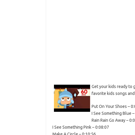
Get your kids ready to 
favorite kids songs an
Put On Your Shoes – 0:
I See Something Blue –
Rain Rain Go Away – 0:
I See Something Pink – 0:08:07
Make A Circle – 0:10:56