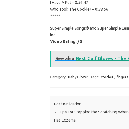
I Have A Pet – 0:56:47
Who Took The Cookie? – 0:58:56
*****
Super Simple Songs® and Super Simple Learn
Inc.
Video Rating: / 5
See also
Best Golf Gloves - The 
Category:
Baby Gloves
Tags:
crochet
,
fingers
Post navigation
←
Tips For Stopping the Scratching When
Has Eczema