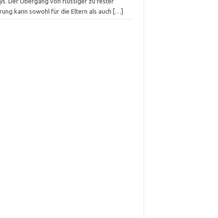
ys. Der Übergang von flüssiger zu fester
rung kann sowohl für die Eltern als auch
[…]