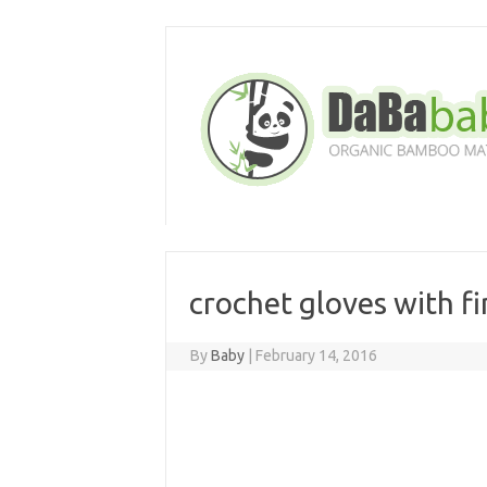
Skip
to
content
crochet gloves with f
By
Baby
|
February 14, 2016