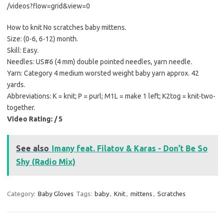
/videos?flow=grid&view=0
How to knit No scratches baby mittens.
Size: (0-6, 6-12) month.
Skill: Easy.
Needles: US#6 (4 mm) double pointed needles, yarn needle.
Yarn: Category 4 medium worsted weight baby yarn approx. 42
yards.
Abbreviations: K = knit; P = purl; M1L = make 1 left; K2tog = knit-two-
together.
Video Rating: / 5
See also
Imany feat. Filatov & Karas - Don't Be So
Shy (Radio Mix)
Category:
Baby Gloves
Tags:
baby
,
Knit
,
mittens
,
Scratches