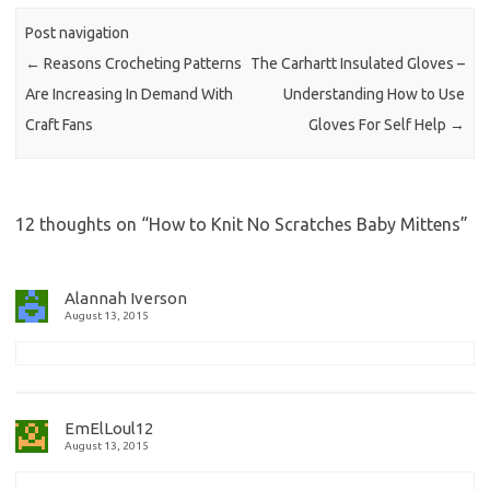
Post navigation
←
Reasons Crocheting Patterns
The Carhartt Insulated Gloves –
Are Increasing In Demand With
Understanding How to Use
Craft Fans
Gloves For Self Help
→
12 thoughts on “
How to Knit No Scratches Baby Mittens
”
Alannah Iverson
August 13, 2015
EmElLoul12
August 13, 2015