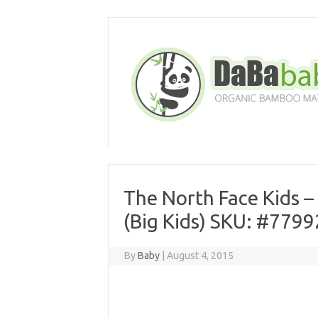
Skip
to
content
The North Face Kids –
(Big Kids) SKU: #779
By
Baby
|
August 4, 2015