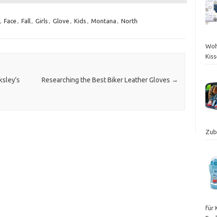
,
Face
,
Fall
,
Girls
,
Glove
,
Kids
,
Montana
,
North
Woh
Kis
ksley’s
Researching the Best Biker Leather Gloves
→
Zube
für