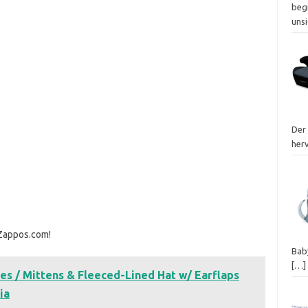
beg
uns
Der 
her
 Zappos.com!
Baby
[…]
es / Mittens & Fleeced-Lined Hat w/ Earflaps
ia