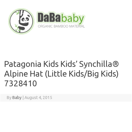
Skip
to
content
Patagonia Kids Kids’ Synchilla®
Alpine Hat (Little Kids/Big Kids)
7328410
By
Baby
|
August 4, 2015