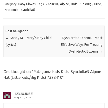
Category:
Baby Gloves
Tags:
7328410
,
Alpine
,
Kids
,
Kids/Big
,
Little
,
Patagonia
,
Synchilla®
Post navigation
←
Boney M. – Mary’s Boy Child
Dyshidrotic Eczema – Most
(Lyrics)
Effective Ways For Treating
Dyshidrotic Eczema
→
One thought on “
Patagonia Kids Kids’ Synchilla® Alpine
Hat (Little Kids/Big Kids) 7328410
”
123JUJUBE
August 4, 2015