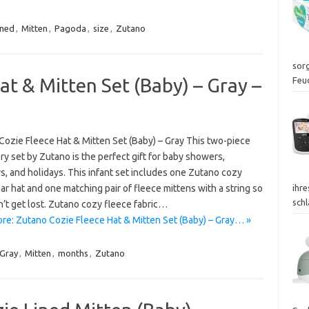
ined
,
Mitten
,
Pagoda
,
size
,
Zutano
sor
at & Mitten Set (Baby) – Gray –
Feu
Cozie Fleece Hat & Mitten Set (Baby) – Gray This two-piece
y set by Zutano is the perfect gift for baby showers,
s, and holidays. This infant set includes one Zutano cozy
ar hat and one matching pair of fleece mittens with a string so
ihr
sch
’t get lost. Zutano cozy fleece fabric…
re: Zutano Cozie Fleece Hat & Mitten Set (Baby) – Gray… »
Gray
,
Mitten
,
months
,
Zutano