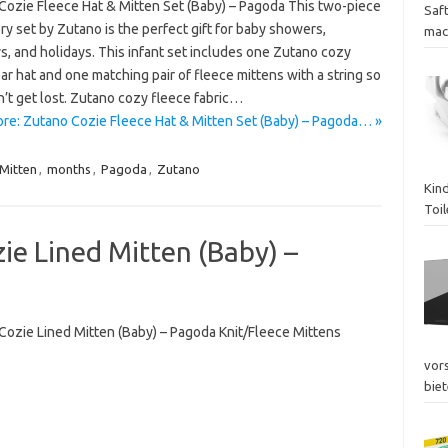
Cozie Fleece Hat & Mitten Set (Baby) – Pagoda This two-piece
Saf
y set by Zutano is the perfect gift for baby showers,
mac
s, and holidays. This infant set includes one Zutano cozy
ar hat and one matching pair of fleece mittens with a string so
’t get lost. Zutano cozy fleece fabric…
re: Zutano Cozie Fleece Hat & Mitten Set (Baby) – Pagoda… »
Mitten
,
months
,
Pagoda
,
Zutano
Kin
Toil
ie Lined Mitten (Baby) –
Cozie Lined Mitten (Baby) – Pagoda Knit/Fleece Mittens
vor
biet