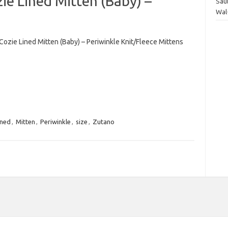
ie Lined Mitten (Baby) –
Sau
Wal
Cozie Lined Mitten (Baby) – Periwinkle Knit/Fleece Mittens
ined
,
Mitten
,
Periwinkle
,
size
,
Zutano