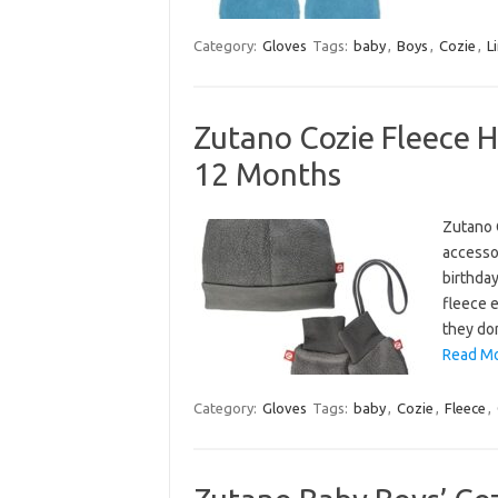
Category:
Gloves
Tags:
baby
,
Boys
,
Cozie
,
L
Zutano Cozie Fleece H
12 Months
Zutano 
accessor
birthday
fleece e
they don
Read Mo
Category:
Gloves
Tags:
baby
,
Cozie
,
Fleece
,