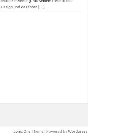
berkeitserziehung. Mit seinem freundlichen
-Design und dezenten
[…]
Iconic One
Theme | Powered by
Wordpress