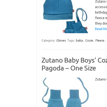
Zutano 
accessor
birthday
fleece e
they don
Read Mo
Category:
Gloves
Tags:
baby
,
Cozie
,
Fleece
,
Zutano Baby Boys’ Coz
Pagoda – One Size
Zutano 