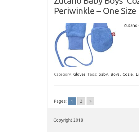
Zutano Baby Boys’ Coz
Periwinkle – One Size
Zutano 
Category:
Gloves
Tags:
baby
,
Boys
,
Cozie
,
L
Pages:
1
2
»
Copyright 2018