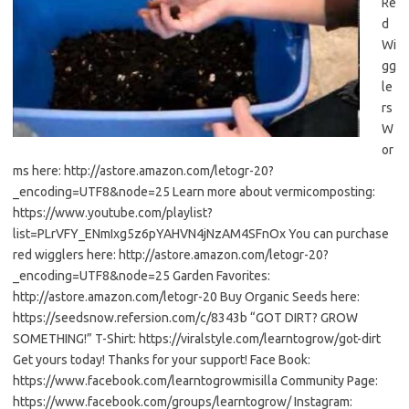
Re
d
Wi
gg
le
rs
W
or
ms here: http://astore.amazon.com/letogr-20?
_encoding=UTF8&node=25 Learn more about vermicomposting:
https://www.youtube.com/playlist?
list=PLrVFY_ENmIxg5z6pYAHVN4jNzAM4SFnOx You can purchase
red wigglers here: http://astore.amazon.com/letogr-20?
_encoding=UTF8&node=25 Garden Favorites:
http://astore.amazon.com/letogr-20 Buy Organic Seeds here:
https://seedsnow.refersion.com/c/8343b “GOT DIRT? GROW
SOMETHING!” T-Shirt: https://viralstyle.com/learntogrow/got-dirt
Get yours today! Thanks for your support! Face Book:
https://www.facebook.com/learntogrowmisilla Community Page:
https://www.facebook.com/groups/learntogrow/ Instagram: