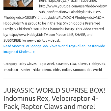
here: https://rdy.cr/1d28f1 Subscribe:
http://www.youtube.com/user/hobbykidstv?
sub_confirmation=1 #hobbykidstvTOYS
#hobbykidstvDISNEY #hobbykidstvPLAYDOH #hobbykidstvMOM
HobbyKidsTV is proud to be in the Top 5% on Google Preferred
Family & Children’s YouTube Channels Lineup! This video created
by: http://www.HobbyKidsTV.com Please LIKE, SHARE, and
SUBSCRIBE for new daily toy videos!…
Read More: NEW SpongeBob Glove World Toy! Roller Coaster Ride
Imaginext Kinder… »
Category:
Baby Gloves
Tags:
Ariel
,
Coaster
,
Elsa
,
Glove
,
HobbyKids
,
Imaginext
,
Kinder
,
Nickelodeon
,
Ride
,
Roller
,
SpongeBob
,
World
JURASSIC WORLD SUPRISE BOX!
Indominus Rex, Velociraptor 4-
Pack, Raptor Claws and more!