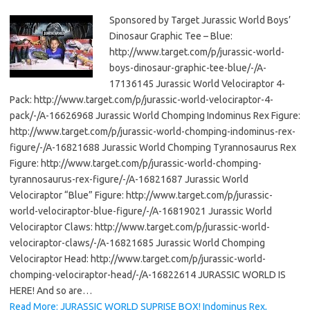
Sponsored by Target Jurassic World Boys’
Dinosaur Graphic Tee – Blue:
http://www.target.com/p/jurassic-world-
boys-dinosaur-graphic-tee-blue/-/A-
17136145 Jurassic World Velociraptor 4-
Pack: http://www.target.com/p/jurassic-world-velociraptor-4-
pack/-/A-16626968 Jurassic World Chomping Indominus Rex Figure:
http://www.target.com/p/jurassic-world-chomping-indominus-rex-
figure/-/A-16821688 Jurassic World Chomping Tyrannosaurus Rex
Figure: http://www.target.com/p/jurassic-world-chomping-
tyrannosaurus-rex-figure/-/A-16821687 Jurassic World
Velociraptor “Blue” Figure: http://www.target.com/p/jurassic-
world-velociraptor-blue-figure/-/A-16819021 Jurassic World
Velociraptor Claws: http://www.target.com/p/jurassic-world-
velociraptor-claws/-/A-16821685 Jurassic World Chomping
Velociraptor Head: http://www.target.com/p/jurassic-world-
chomping-velociraptor-head/-/A-16822614 JURASSIC WORLD IS
HERE! And so are…
Read More: JURASSIC WORLD SUPRISE BOX! Indominus Rex,