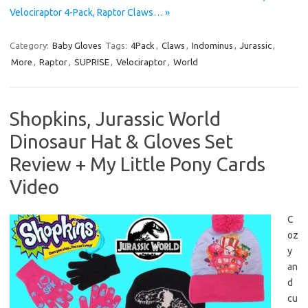
Velociraptor 4-Pack, Raptor Claws… »
Category:
Baby Gloves
Tags:
4Pack
,
Claws
,
Indominus
,
Jurassic
,
More
,
Raptor
,
SUPRISE
,
Velociraptor
,
World
Shopkins, Jurassic World
Dinosaur Hat & Gloves Set
Review + My Little Pony Cards
Video
C
oz
y
an
d
cu