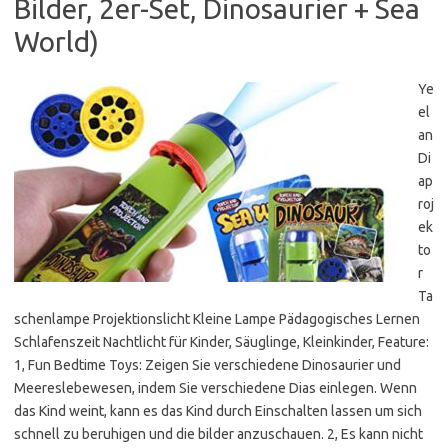
Bilder, 2er-Set, Dinosaurier + Sea
World)
Ye
el
an
Di
ap
roj
ek
to
r
Ta
schenlampe Projektionslicht Kleine Lampe Pädagogisches Lernen
Schlafenszeit Nachtlicht für Kinder, Säuglinge, Kleinkinder, Feature:
1, Fun Bedtime Toys: Zeigen Sie verschiedene Dinosaurier und
Meereslebewesen, indem Sie verschiedene Dias einlegen. Wenn
das Kind weint, kann es das Kind durch Einschalten lassen um sich
schnell zu beruhigen und die bilder anzuschauen. 2, Es kann nicht