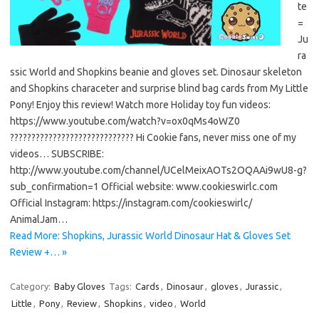
te
=
Ju
ra
ssic World and Shopkins beanie and gloves set. Dinosaur skeleton
and Shopkins characeter and surprise blind bag cards from My Little
Pony! Enjoy this review! Watch more Holiday toy fun videos:
https://www.youtube.com/watch?v=ox0qMs4oWZ0
????????????????????????????? Hi Cookie fans, never miss one of my
videos… SUBSCRIBE:
http://www.youtube.com/channel/UCelMeixAOTs2OQAAi9wU8-g?
sub_confirmation=1 Official website: www.cookieswirlc.com
Official Instagram: https://instagram.com/cookieswirlc/
AnimalJam…
Read More: Shopkins, Jurassic World Dinosaur Hat & Gloves Set
Review +… »
Category:
Baby Gloves
Tags:
Cards
,
Dinosaur
,
gloves
,
Jurassic
,
Little
,
Pony
,
Review
,
Shopkins
,
video
,
World