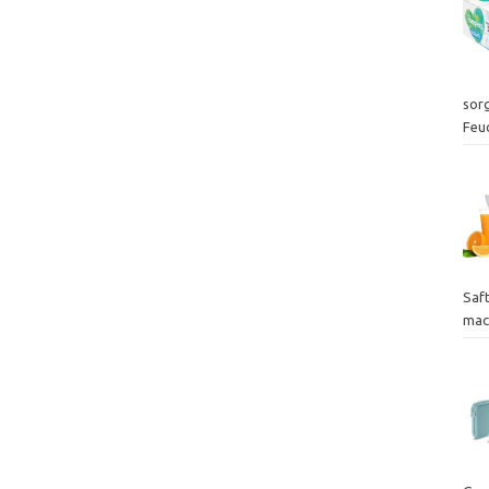
sor
Feu
Saf
mac