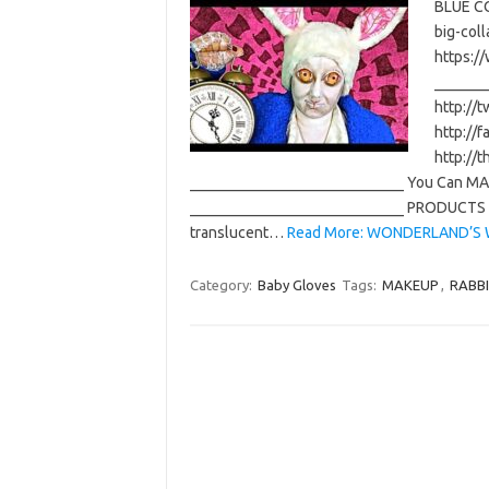
BLUE CO
big-col
https:/
_______
http://
http://
http://
____________________________ You Can MAI
____________________________ PRODUCTS US
translucent…
Read More: WONDERLAND’S 
Category:
Baby Gloves
Tags:
MAKEUP
,
RABB