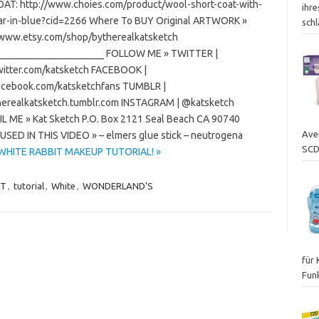
AT: http://www.choies.com/product/wool-short-coat-with-
ihr
lar-in-blue?cid=2266 Where To BUY Original ARTWORK »
sch
/www.etsy.com/shop/bytherealkatsketch
_____________________ FOLLOW ME » TWITTER |
twitter.com/katsketch FACEBOOK |
facebook.com/katsketchfans TUMBLR |
therealkatsketch.tumblr.com INSTAGRAM | @katsketch
L ME » Kat Sketch P.O. Box 2121 Seal Beach CA 90740
Ave
ED IN THIS VIDEO » – elmers glue stick – neutrogena
SCD
WHITE RABBIT MAKEUP TUTORIAL! »
IT
,
tutorial
,
White
,
WONDERLAND'S
für
Fun