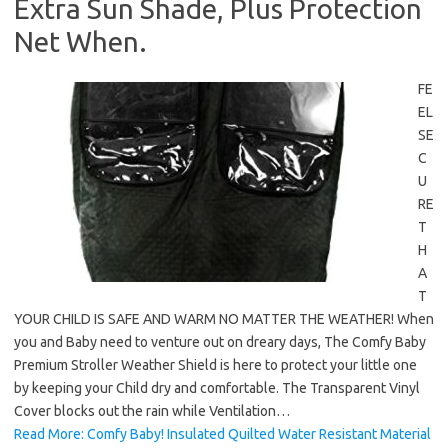
Extra Sun Shade, Plus Protection
Net When.
FE
EL
SE
C
U
RE
T
H
A
T
YOUR CHILD IS SAFE AND WARM NO MATTER THE WEATHER! When
you and Baby need to venture out on dreary days, The Comfy Baby
Premium Stroller Weather Shield is here to protect your little one
by keeping your Child dry and comfortable. The Transparent Vinyl
Cover blocks out the rain while Ventilation…
Read More: Comfy Baby! Insulated Quilted Water Resistant Material