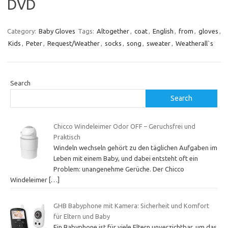
DVD
Category:
Baby Gloves
Tags:
Altogether
,
coat
,
English
,
from
,
gloves
,
Kids
,
Peter
,
Request/Weather
,
socks
,
song
,
sweater
,
Weatherall`s
Search
Search
Chicco Windeleimer Odor OFF – Geruchsfrei und
Praktisch
Windeln wechseln gehört zu den täglichen Aufgaben im
Leben mit einem Baby, und dabei entsteht oft ein
Problem: unangenehme Gerüche. Der Chicco
Windeleimer
[…]
GHB Babyphone mit Kamera: Sicherheit und Komfort
für Eltern und Baby
Ein Babyphone ist für viele Eltern unverzichtbar, um das