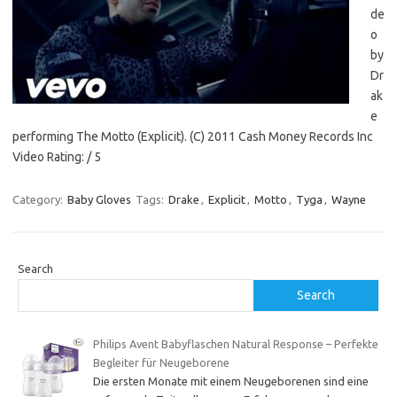
de
o
by
Dr
ak
e
performing The Motto (Explicit). (C) 2011 Cash Money Records Inc
Video Rating: / 5
Category:
Baby Gloves
Tags:
Drake
,
Explicit
,
Motto
,
Tyga
,
Wayne
Search
Search
Philips Avent Babyflaschen Natural Response – Perfekte
Begleiter für Neugeborene
Die ersten Monate mit einem Neugeborenen sind eine