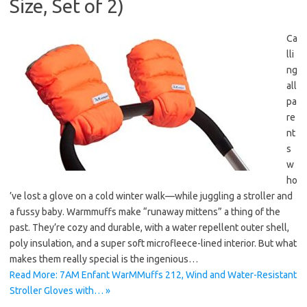
Size, Set of 2)
Ca
lli
ng
all
pa
re
nt
s
w
ho
’ve lost a glove on a cold winter walk—while juggling a stroller and
a fussy baby. Warmmuffs make “runaway mittens” a thing of the
past. They’re cozy and durable, with a water repellent outer shell,
poly insulation, and a super soft microfleece-lined interior. But what
makes them really special is the ingenious…
Read More: 7AM Enfant WarMMuffs 212, Wind and Water-Resistant
Stroller Gloves with… »