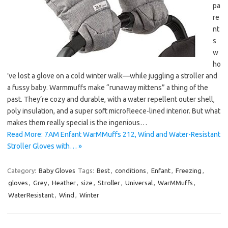
pa
re
nt
s
w
ho
’ve lost a glove on a cold winter walk—while juggling a stroller and
a fussy baby. Warmmuffs make “runaway mittens” a thing of the
past. They’re cozy and durable, with a water repellent outer shell,
poly insulation, and a super soft microfleece-lined interior. But what
makes them really special is the ingenious…
Read More: 7AM Enfant WarMMuffs 212, Wind and Water-Resistant
Stroller Gloves with… »
Category:
Baby Gloves
Tags:
Best
,
conditions
,
Enfant
,
Freezing
,
gloves
,
Grey
,
Heather
,
size
,
Stroller
,
Universal
,
WarMMuffs
,
WaterResistant
,
Wind
,
Winter