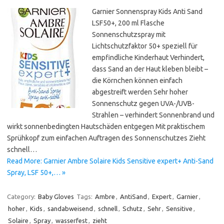
Garnier Sonnenspray Kids Anti Sand
LSF50+, 200 ml Flasche
Sonnenschutzspray mit
Lichtschutzfaktor 50+ speziell für
empfindliche Kinderhaut Verhindert,
dass Sand an der Haut kleben bleibt –
die Körnchen können einfach
abgestreift werden Sehr hoher
Sonnenschutz gegen UVA-/UVB-
Strahlen – verhindert Sonnenbrand und
wirkt sonnenbedingten Hautschäden entgegen Mit praktischem
Sprühkopf zum einfachen Auftragen des Sonnenschutzes Zieht
schnell…
Read More: Garnier Ambre Solaire Kids Sensitive expert+ Anti-Sand
Spray, LSF 50+,… »
Category:
Baby Gloves
Tags:
Ambre
,
AntiSand
,
Expert
,
Garnier
,
hoher
,
Kids
,
sandabweisend
,
schnell
,
Schutz
,
Sehr
,
Sensitive
,
Solaire
,
Spray
,
wasserfest
,
zieht