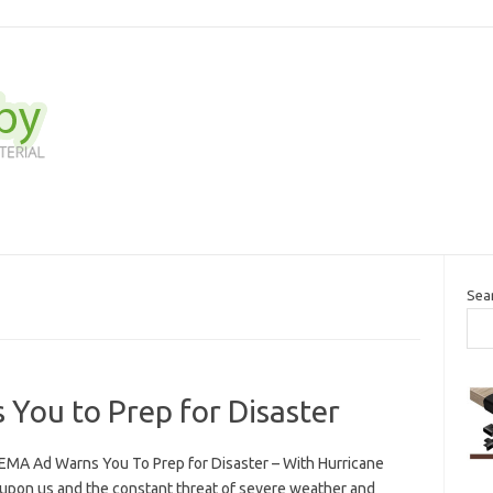
Sea
You to Prep for Disaster
EMA Ad Warns You To Prep for Disaster – With Hurricane
upon us and the constant threat of severe weather and