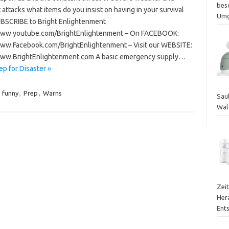
bes
t attacks what items do you insist on having in your survival
Um
SUBSCRIBE to Bright Enlightenment
www.youtube.com/BrightEnlightenment – On FACEBOOK:
www.Facebook.com/BrightEnlightenment – Visit our WEBSITE:
www.BrightEnlightenment.com A basic emergency supply…
p for Disaster »
,
funny
,
Prep
,
Warns
Sau
Wal
Zei
Her
Ent