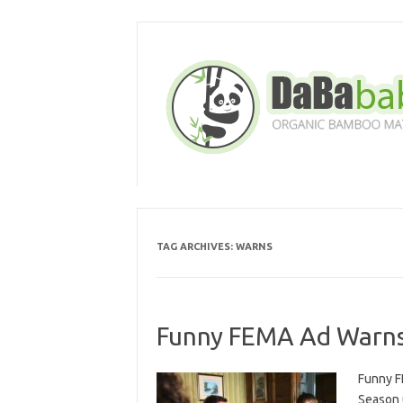
Skip
to
content
TAG ARCHIVES:
WARNS
Funny FEMA Ad Warns 
Funny F
Season 