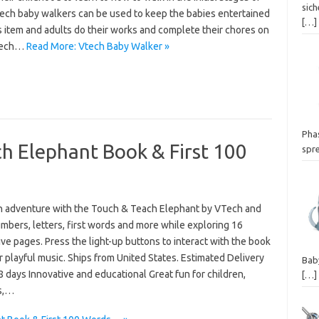
sich
tech baby walkers can be used to keep the babies entertained
[…]
s item and adults do their works and complete their chores on
Vtech…
Read More: Vtech Baby Walker »
Phas
h Elephant Book & First 100
spr
n adventure with the Touch & Teach Elephant by VTech and
mbers, letters, first words and more while exploring 16
ive pages. Press the light-up buttons to interact with the book
 playful music. Ships from United States. Estimated Delivery
Baby
 days Innovative and educational Great fun for children,
[…]
s,…