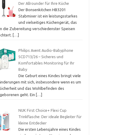
Der Allrounder für Ihre Küche
Der Bonsenkitchen HB3201
Stabmixer ist ein leistungsstarkes
und vielseitiges Küchengerät, das
en die Zubereitung verschiedenster Speisen
ichtert.
[…]
Philips Avent Audio-Babyphone
SCD713/26 – Sicheres und
Komfortables Monitoring für Ihr
Baby
Die Geburt eines Kindes bringt viele
änderungen mit sich, insbesondere wenn es um
 Sicherheit und das Wohlbefinden des
geborenen geht. Ein
[…]
NUK First Choice+ Flexi Cup
Trinkflasche: Der ideale Begleiter für
kleine Entdecker
Die ersten Lebensjahre eines Kindes