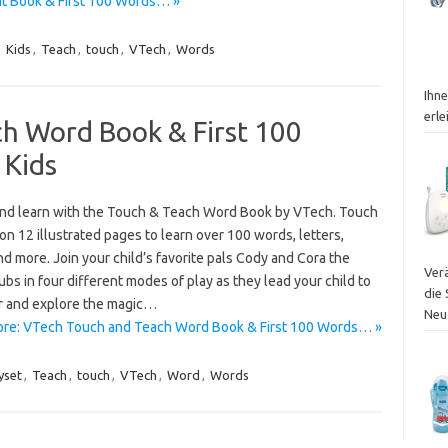
t Book & First 100 Words… »
,
Kids
,
Teach
,
touch
,
VTech
,
Words
Ihn
erle
h Word Book & First 100
 Kids
nd learn with the Touch & Teach Word Book by VTech. Touch
on 12 illustrated pages to learn over 100 words, letters,
d more. Join your child’s favorite pals Cody and Cora the
Ver
bs in four different modes of play as they lead your child to
die
r and explore the magic…
Neu
re: VTech Touch and Teach Word Book & First 100 Words… »
yset
,
Teach
,
touch
,
VTech
,
Word
,
Words