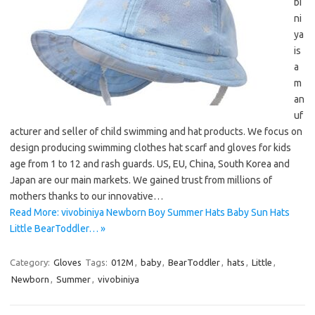
bi
ni
ya
is
a
m
an
uf
acturer and seller of child swimming and hat products. We focus on
design producing swimming clothes hat scarf and gloves for kids
age from 1 to 12 and rash guards. US, EU, China, South Korea and
Japan are our main markets. We gained trust from millions of
mothers thanks to our innovative…
Read More: vivobiniya Newborn Boy Summer Hats Baby Sun Hats
Little BearToddler… »
Category:
Gloves
Tags:
012M
,
baby
,
BearToddler
,
hats
,
Little
,
Newborn
,
Summer
,
vivobiniya