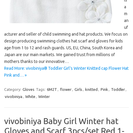
a
m
an
uf
acturer and seller of child swimming and hat products. We focus on
design producing swimming clothes hat scarf and gloves for kids
age from 1 to 12 and rash guards. US, EU, China, South Korea and
Japan are our main markets. We gained trust from millions of
mothers thanks to our innovative…
Read More: vivobiniya® Toddler Girl’s Winter Knitted cap Flower Hat
Pink and… »
Category:
Gloves
Tags:
6M2T
,
flower
,
Girls
,
knitted
,
Pink
,
Toddler
,
vivobiniya
,
White
,
Winter
vivobiniya Baby Girl Winter hat
Gloves and Scarf 3pcs/set Red 1-