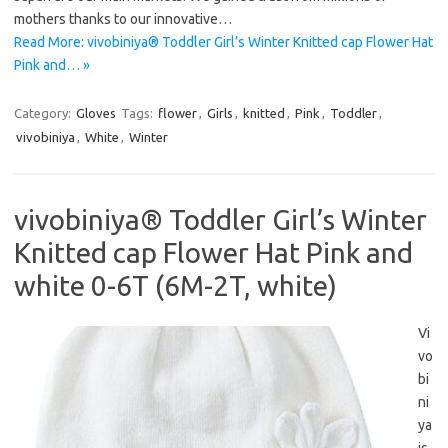
mothers thanks to our innovative…
Read More: vivobiniya® Toddler Girl’s Winter Knitted cap Flower Hat
Pink and… »
Category:
Gloves
Tags:
flower
,
Girls
,
knitted
,
Pink
,
Toddler
,
vivobiniya
,
White
,
Winter
vivobiniya® Toddler Girl’s Winter
Knitted cap Flower Hat Pink and
white 0-6T (6M-2T, white)
Vi
vo
bi
ni
ya
is