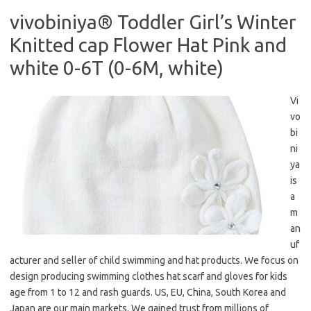
vivobiniya® Toddler Girl’s Winter
Knitted cap Flower Hat Pink and
white 0-6T (0-6M, white)
Vi
vo
bi
ni
ya
is
a
m
an
uf
acturer and seller of child swimming and hat products. We focus on
design producing swimming clothes hat scarf and gloves for kids
age from 1 to 12 and rash guards. US, EU, China, South Korea and
Japan are our main markets. We gained trust from millions of