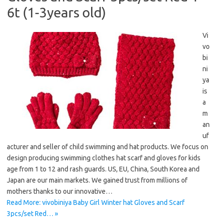
6t (1-3years old)
Vi
vo
bi
ni
ya
is
a
m
an
uf
acturer and seller of child swimming and hat products. We focus on
design producing swimming clothes hat scarf and gloves for kids
age from 1 to 12 and rash guards. US, EU, China, South Korea and
Japan are our main markets. We gained trust from millions of
mothers thanks to our innovative…
Read More: vivobiniya Baby Girl Winter hat Gloves and Scarf
3pcs/set Red… »