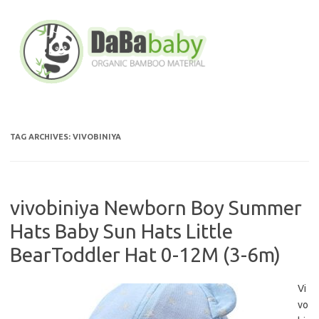
Skip
to
content
TAG ARCHIVES:
VIVOBINIYA
vivobiniya Newborn Boy Summer
Hats Baby Sun Hats Little
BearToddler Hat 0-12M (3-6m)
Vi
vo