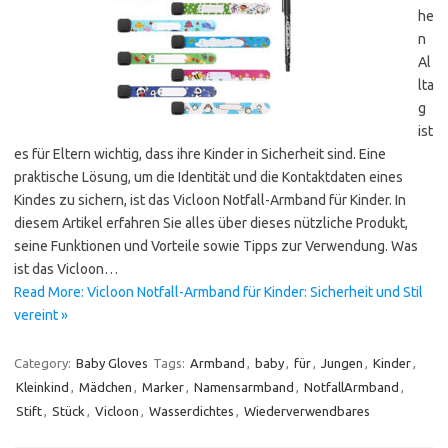
he
n
Al
lta
g
ist
es für Eltern wichtig, dass ihre Kinder in Sicherheit sind. Eine
praktische Lösung, um die Identität und die Kontaktdaten eines
Kindes zu sichern, ist das Vicloon Notfall-Armband für Kinder. In
diesem Artikel erfahren Sie alles über dieses nützliche Produkt,
seine Funktionen und Vorteile sowie Tipps zur Verwendung. Was
ist das Vicloon…
Read More: Vicloon Notfall-Armband für Kinder: Sicherheit und Stil
vereint »
Category:
Baby Gloves
Tags:
Armband
,
baby
,
für
,
Jungen
,
Kinder
,
Kleinkind
,
Mädchen
,
Marker
,
Namensarmband
,
NotfallArmband
,
Stift
,
Stück
,
Vicloon
,
Wasserdichtes
,
Wiederverwendbares