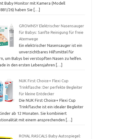
nt Baby Monitor mit Kamera (Modell
881/26) haben Sie
[…]
GROWNSY Elektrischer Nasensauger
für Babys: Sanfte Reinigung für freie
Atemwege
Ein elektrischer Nasensauger ist ein
unverzichtbares Hilfsmittel für
rn, um Babys bei verstopften Nasen zu helfen.
ade in den ersten Lebensjahren
[…]
NUK First Choice+ Flexi Cup
Trinkflasche: Der perfekte Begleiter
für kleine Entdecker
Die NUK First Choice+ Flexi Cup
Trinkflasche ist ein idealer Begleiter
 Kinder ab 12 Monaten. Sie kombiniert
ktionalität mit einem ansprechenden
[…]
ROYAL RASCALS Baby Autospiegel: