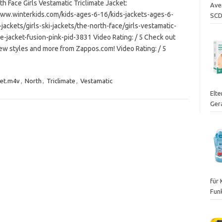
h Face Girls Vestamatic Triclimate Jacket:
Ave
www.winterkids.com/kids-ages-6-16/kids-jackets-ages-6-
SCD
-jackets/girls-ski-jackets/the-north-face/girls-vestamatic-
te-jacket-fusion-pink-pid-3831 Video Rating: / 5 Check out
ew styles and more from Zappos.com! Video Rating: / 5
ket.m4v
,
North
,
Triclimate
,
Vestamatic
Elte
Ger
für
Fun