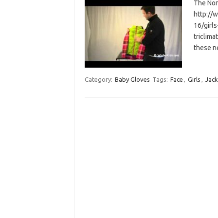
The Nort
http://
16/girls
triclima
these n
Category:
Baby Gloves
Tags:
Face
,
Girls
,
Jac