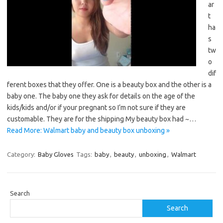
ar
t
ha
s
tw
o
dif
ferent boxes that they offer. One is a beauty box and the other is a
baby one. The baby one they ask for details on the age of the
kids/kids and/or if your pregnant so I’m not sure if they are
customable. They are for the shipping My beauty box had ~…
Read More: Walmart baby and beauty box unboxing »
Category:
Baby Gloves
Tags:
baby
,
beauty
,
unboxing
,
Walmart
Search
Search