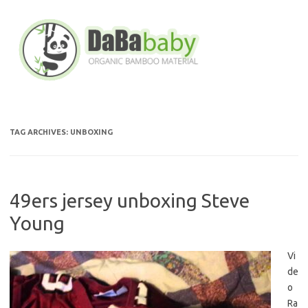
Skip
to
content
TAG ARCHIVES:
UNBOXING
49ers jersey unboxing Steve
Young
Vi
de
o
Ra