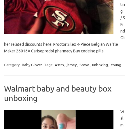
tin
g:
/ 5
Fi
nd
Ot
her related discounts here: Proctor Silex 4-Piece Belgian Waffle
Maker 26016A Carisoprodol pharmacy Buy codeine pills
Category:
Baby Gloves
Tags:
49ers
,
jersey
,
Steve
,
unboxing
,
Young
Walmart baby and beauty box
unboxing
W
al
m