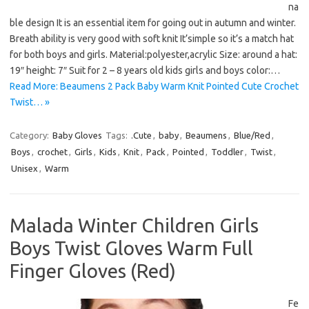
na
ble design It is an essential item for going out in autumn and winter.
Breath ability is very good with soft knit It’simple so it’s a match hat
for both boys and girls. Material:polyester,acrylic Size: around a hat:
19″ height: 7″ Suit for 2 – 8 years old kids girls and boys color:…
Read More: Beaumens 2 Pack Baby Warm Knit Pointed Cute Crochet
Twist… »
Category:
Baby Gloves
Tags:
.Cute
,
baby
,
Beaumens
,
Blue/Red
,
Boys
,
crochet
,
Girls
,
Kids
,
Knit
,
Pack
,
Pointed
,
Toddler
,
Twist
,
Unisex
,
Warm
Malada Winter Children Girls
Boys Twist Gloves Warm Full
Finger Gloves (Red)
Fe