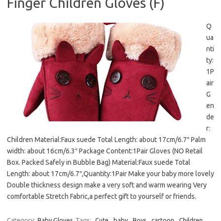
Finger Children Gloves (F)
Q
ua
nti
ty:
1P
air
G
en
de
r:
Children Material:Faux suede Total Length: about 17cm/6.7″ Palm
width: about 16cm/6.3″ Package Content:1Pair Gloves (NO Retail
Box. Packed Safely in Bubble Bag) Material:Faux suede Total
Length: about 17cm/6.7″,Quantity:1Pair Make your baby more lovely
Double thickness design make a very soft and warm wearing Very
comfortable Stretch Fabric,a perfect gift to yourself or friends.
Category:
Baby Gloves
Tags:
.Cute
,
baby
,
Boys
,
cartoon
,
Children
,