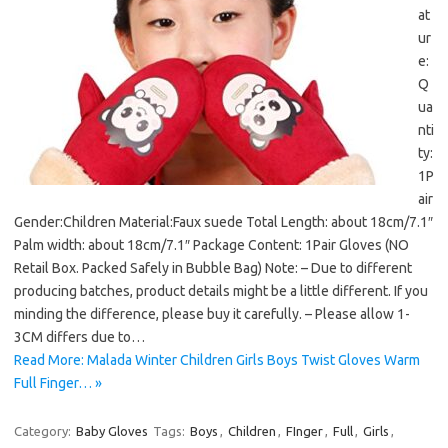
at
ur
e:
Q
ua
nti
ty:
1P
air
Gender:Children Material:Faux suede Total Length: about 18cm/7.1″
Palm width: about 18cm/7.1″ Package Content: 1Pair Gloves (NO
Retail Box. Packed Safely in Bubble Bag) Note: – Due to different
producing batches, product details might be a little different. If you
minding the difference, please buy it carefully. – Please allow 1-
3CM differs due to…
Read More: Malada Winter Children Girls Boys Twist Gloves Warm
Full Finger… »
Category:
Baby Gloves
Tags:
Boys
,
Children
,
FInger
,
Full
,
Girls
,