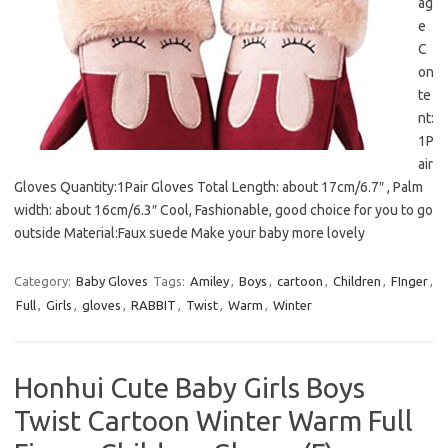
ag
e
C
on
te
nt:
1P
air
Gloves Quantity:1Pair Gloves Total Length: about 17cm/6.7″ , Palm
width: about 16cm/6.3″ Cool, Fashionable, good choice for you to go
outside Material:Faux suede Make your baby more lovely
Category:
Baby Gloves
Tags:
Amiley
,
Boys
,
cartoon
,
Children
,
FInger
,
Full
,
Girls
,
gloves
,
RABBIT
,
Twist
,
Warm
,
Winter
Honhui Cute Baby Girls Boys
Twist Cartoon Winter Warm Full