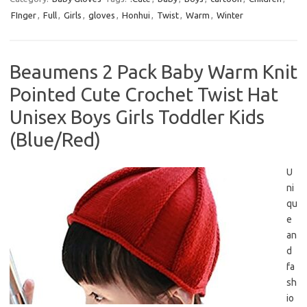
FInger
,
Full
,
Girls
,
gloves
,
Honhui
,
Twist
,
Warm
,
Winter
Beaumens 2 Pack Baby Warm Knit
Pointed Cute Crochet Twist Hat
Unisex Boys Girls Toddler Kids
(Blue/Red)
U
ni
qu
e
an
d
fa
sh
io